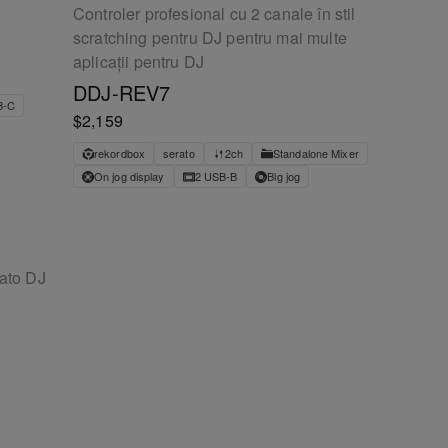
Controler profesional cu 2 canale în stil
scratching pentru DJ pentru mai multe
aplicații pentru DJ
DDJ-REV7
B-C
$2,159
rekordbox
serato
2ch
Standalone Mixer
On jog display
2 USB-B
Big jog
rato DJ