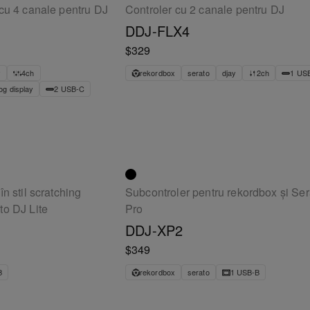
 cu 4 canale pentru DJ
Controler cu 2 canale pentru DJ
DDJ-FLX4
$329
y
4ch
rekordbox
serato
djay
2ch
1 US
og display
2 USB-C
n stil scratching
Subcontroler pentru rekordbox și Se
to DJ Lite
Pro
DDJ-XP2
$349
B
rekordbox
serato
1 USB-B