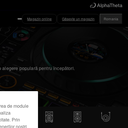
Magazin online
Găsește un magazin
Romania
o alegere populară pentru începători.
area de module
naliza
itate. Prin
nerilor noștri