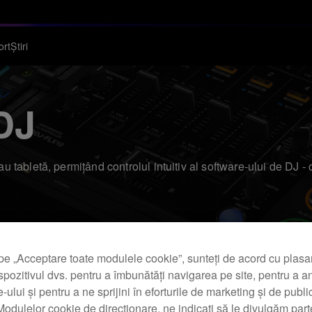
ort
Știri
DJ
tabletă, permițând controlul intuitiv al software-ului de DJ - 
pe „Acceptare toate modulele cookie”, sunteți de acord cu plas
spozitivul dvs. pentru a îmbunătăți navigarea pe site, pentru a a
te-ului și pentru a ne sprijini în eforturile de marketing și de public
odulelor cookie de direcționare, ne indicați să le divulgăm parte