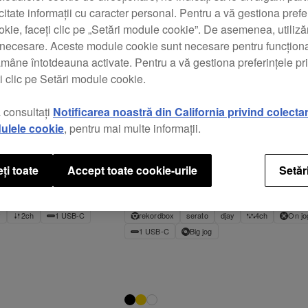
Software /
Producție
Mostre DJ
Efectori DJ
Căști
icitate informații cu caracter personal. Pentru a vă gestiona prefe
Interfețe
muzicală
kie, faceți clic pe „Setări module cookie”. De asemenea, utili
t necesare. Aceste module cookie sunt necesare pentru funcționa
ămâne întotdeauna activate. Pentru a vă gestiona preferințele p
i clic pe Setări module cookie.
 consultați
Notificarea noastră din California privind colecta
ulele cookie
, pentru mai multe informații.
 cu 2 canale
Controler DJ cu 4 canale inspirat din
ți toate
Accept toate cookie-urile
Setăr
DDJ-GRV6
$899
y
2ch
1 USB-C
rekordbox
serato
djay
4ch
On jo
1 USB-C
Big jog