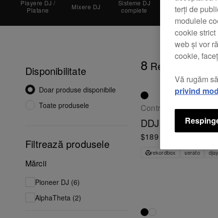
Playere DJ /
Sisteme DJ
Mixere DJ
Controlere DJ
terți de publ
Platane
complete
modulele coo
cookie stric
web și vor r
cookie, faceț
8
Rezultate
Disponibilitate
Vă rugăm să
Doar produse disponibile
privind mod
Toate produsele
Controler DJ compact
Respinge
DDJ-FLX2
$189
Filtrează produsele
rekordbox
serato
dja
Mărcii
Pioneer DJ (6)
AlphaTheta (2)