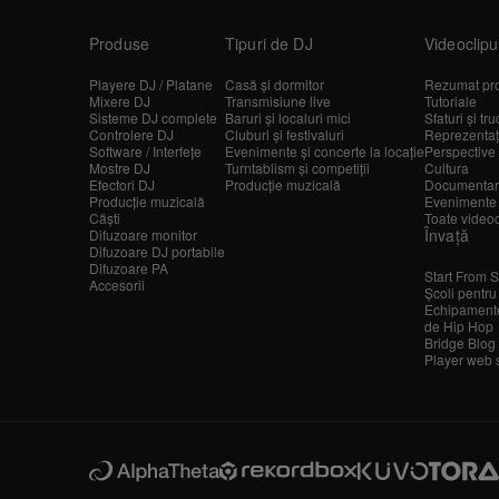
Produse
Tipuri de DJ
Videoclipu
Playere DJ / Platane
Casă și dormitor
Rezumat pr
Mixere DJ
Transmisiune live
Tutoriale
Sisteme DJ complete
Baruri și localuri mici
Sfaturi și tru
Controlere DJ
Cluburi și festivaluri
Reprezentații
Software / Interfețe
Evenimente și concerte la locație
Perspective 
Mostre DJ
Turntablism și competiții
Cultura
Efectori DJ
Producție muzicală
Documentar
Producție muzicală
Evenimente
Căști
Toate videoc
Învață
Difuzoare monitor
Difuzoare DJ portabile
Difuzoare PA
Start From S
Accesorii
Școli pentru
Echipamente
de Hip Hop
Bridge Blog
Player web 