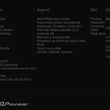
ri
Support
Știri
Gă
Ma
odus
AlphaTheta Help Center
Produse
Explorează portalul de asistență
Actualizări
curi
Descărcări (Firmware, Driver etc.)
Companie
Co
 artistice
Informații despre aplicația DJ și
Altele
artistice
asistența OS
Toate știrile
Det
Manuale și documentație
cor
Programul de certificare AlphaTheta
FAQs
Co
lipurile
Forum comunitate
Re
Service, reparații, garanție
Vul
cratch
 DJ partenere
 recomandate pentru DJ-ii
 Tips
seria Tribe XR DDJ-FLX