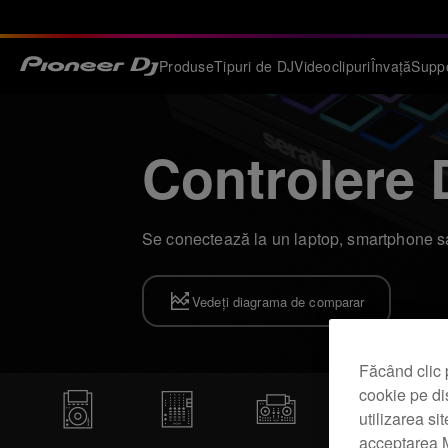
Produse
Tipuri de DJ
Videoclipuri
Învață
Supp
Controlere 
Se conectează la un laptop, smartphone sau 
Vedeți diagrama de comparar
Făcând clic 
cookie pe di
utilizarea si
acceptarea M