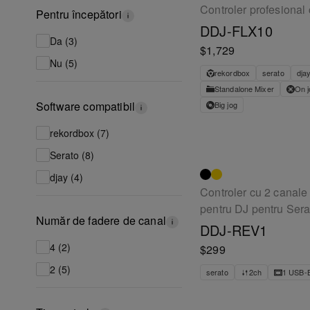
Controler profesional
Pentru începători
DDJ-FLX10
Da (3)
$1,729
Nu (5)
rekordbox
serato
dja
Standalone Mixer
On j
Software compatibil
Big jog
rekordbox (7)
Serato (8)
djay (4)
Controler cu 2 canale î
pentru DJ pentru Sera
Număr de fadere de canal
DDJ-REV1
4 (2)
$299
2 (5)
serato
2ch
1 USB-