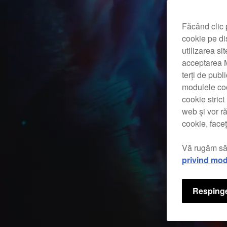
Făcând clic 
cookie pe di
utilizarea si
acceptarea M
terți de publ
modulele coo
cookie stric
web și vor r
cookie, faceț
Vă rugăm să
privind mod
Respinge