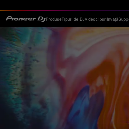
Produse
Tipuri de DJ
Videoclipuri
Învață
Supp