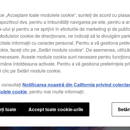
pe „Acceptare toate modulele cookie”, sunteți de acord cu plas
spozitivul dvs. pentru a îmbunătăți navigarea pe site, pentru a a
te-ului și pentru a ne sprijini în eforturile de marketing și de public
odulelor cookie de direcționare, ne indicați să le divulgăm parte
icitate informații cu caracter personal. Pentru a vă gestiona prefe
kie, faceți clic pe „Setări module cookie”. De asemenea, utili
t necesare. Aceste module cookie sunt necesare pentru funcționa
ămâne întotdeauna activate. Pentru a vă gestiona preferințele p
i clic pe Setări module cookie.
 consultați
Notificarea noastră din California privind colecta
ulele cookie
, pentru mai multe informații.
ți toate
Accept toate cookie-urile
Setăr