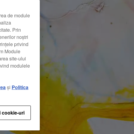
area de module
naliza
itate. Prin
nerilor noștri
rințele privind
zăm Module
rea site-ului
rivind modulele
rea
și
Politica
i cookie-uri