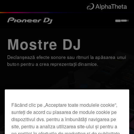
Mostre DJ
Declanșează efecte sonore sau ritmuri la apăsarea unui
buton pentru a crea reprezentații dinamice.
Făcând clic pe „Acceptare toate modulele cookie”,
sunteți de acord cu plasarea de module cookie pe
dispozitivul dvs. pentru a îmbunătăți navigarea pe
site, pentru a analiza utilizarea site-ului și pentru a
ne sprijini în eforturile de marketing și de publicitate.