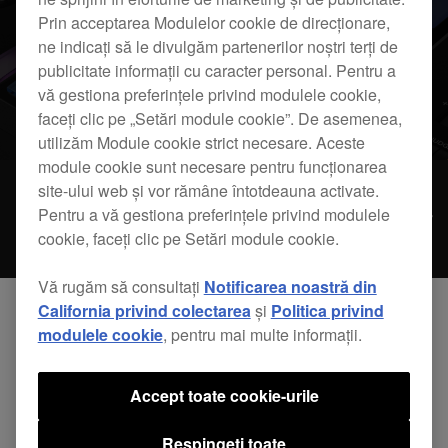
Prin acceptarea Modulelor cookie de direcționare,
ne indicați să le divulgăm partenerilor noștri terți de
publicitate informații cu caracter personal. Pentru a
vă gestiona preferințele privind modulele cookie,
faceți clic pe „Setări module cookie”. De asemenea,
utilizăm Module cookie strict necesare. Aceste
module cookie sunt necesare pentru funcționarea
site-ului web și vor rămâne întotdeauna activate.
Pentru a vă gestiona preferințele privind modulele
Playere DJ /
Sisteme DJ
cookie, faceți clic pe Setări module cookie.
Mixere DJ
Con
Platane
complete
Vă rugăm să consultați
Notificarea noastră din
California privind colectarea
și
Politica privind
modulele cookie
, pentru mai multe informații.
1
Rezultate
Filtre
Accept toate cookie-urile
Respingeți toate