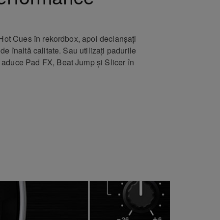
 Hot Cues în rekordbox, apoi declanșați
e înaltă calitate. Sau utilizați padurile
 aduce Pad FX, Beat Jump și Slicer în