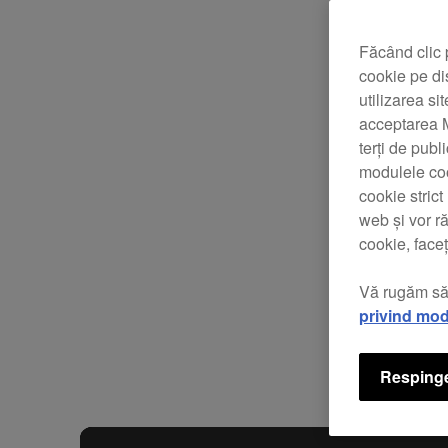
Făcând clic 
cookie pe di
utilizarea si
acceptarea M
terți de publ
modulele coo
cookie stric
web și vor r
cookie, faceț
Vă rugăm să
privind mod
Respinge