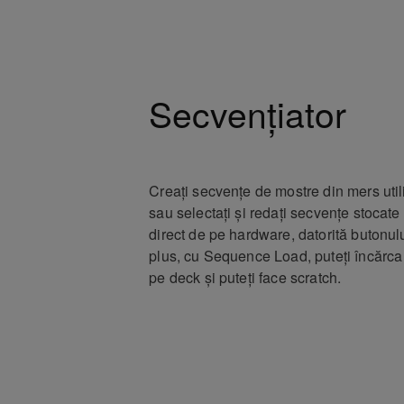
Secvențiator
Creați secvențe de mostre din mers util
sau selectați și redați secvențe stocat
direct de pe hardware, datorită butonul
plus, cu Sequence Load, puteți încărc
pe deck și puteți face scratch.