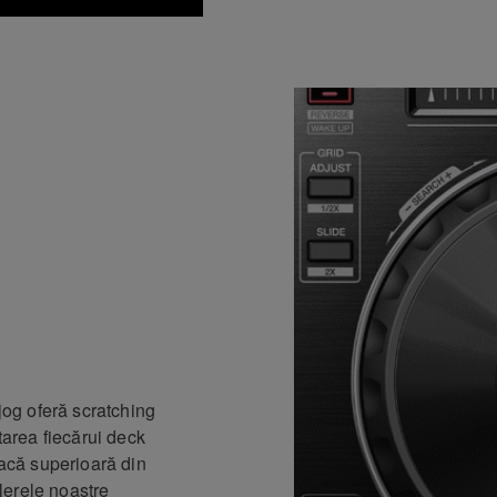
 jog oferă scratching
tarea fiecărui deck
lacă superioară din
olerele noastre