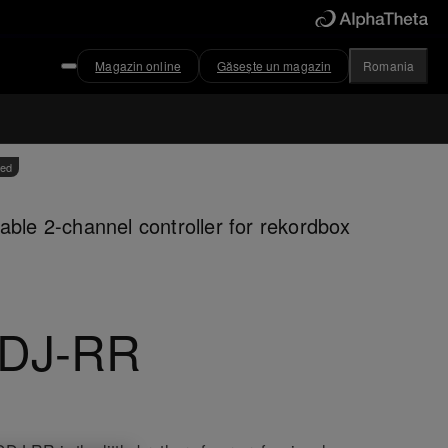
Magazin online
Găsește un magazin
Romania
ved
able 2-channel controller for rekordbox
DJ-RR