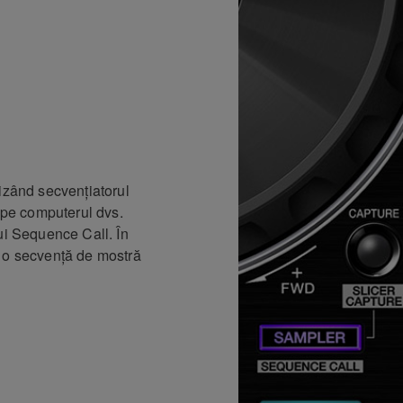
izând secvențiatorul
e pe computerul dvs.
ui Sequence Call. În
a o secvență de mostră