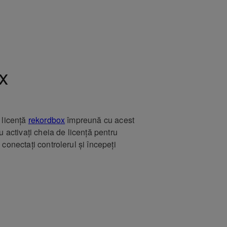
x
 licență
rekordbox
împreună cu acest
u activați cheia de licență pentru
 conectați controlerul și începeți