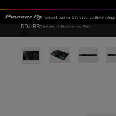
Produse
Tipuri de DJ
Videoclipuri
Învață
Supp
DDJ-RR
Caracteristici cheie
Specificații
Support
Înapoi la
Controlere DJ