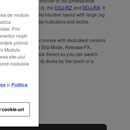
DJ-RR is the little brother of our professional
ollers for rekordbox dj, the
DDJ-RZ
and
DDJ-RX
. It
 compact design and intuitive layout with large jog
area de module
s, illuminated on-jog indicators and tactile
naliza
ormance Pads.
itate. Prin
nerilor noștri
2-channel controller comes with dedicated controls
rințele privind
kordbox dj,
such as Slip Mode, Release FX,
zăm Module
ence Load, and Deck Select so you can switch
rea site-ului
en all 4 rekordbox dj decks by the touch of a
rivind modulele
n.
rea
și
Politica
ficații
Support
i cookie-uri