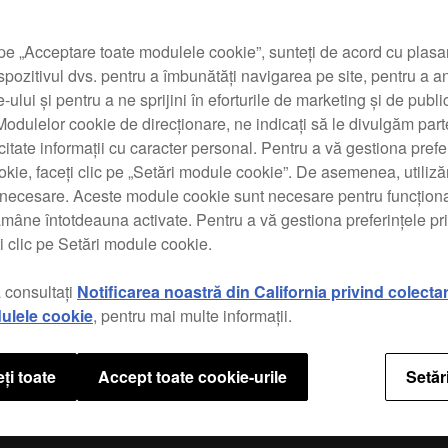
The D
contr
has a
pe „Acceptare toate modulele cookie”, sunteți de acord cu plas
wheel
spozitivul dvs. pentru a îmbunătăți navigarea pe site, pentru a a
Perf
te-ului și pentru a ne sprijini în eforturile de marketing și de public
odulelor cookie de direcționare, ne indicați să le divulgăm parte
This 
icitate informații cu caracter personal. Pentru a vă gestiona prefe
for
re
kie, faceți clic pe „Setări module cookie”. De asemenea, utili
Sequ
t necesare. Aceste module cookie sunt necesare pentru funcționa
betwe
ămâne întotdeauna activate. Pentru a vă gestiona preferințele p
butto
i clic pe Setări module cookie.
 consultați
Notificarea noastră din California privind colecta
ulele cookie
, pentru mai multe informații.
Speci
ți toate
Accept toate cookie-urile
Setăr