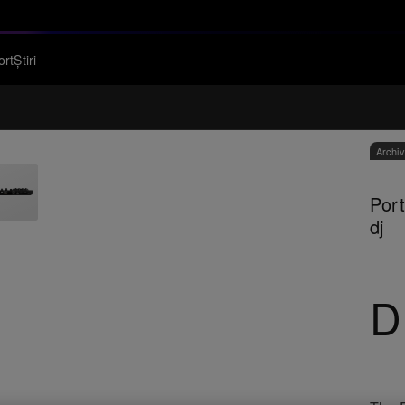
ort
Știri
Archi
Port
dj
D