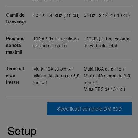
Gamă de
60 Hz - 20 kHz (-10 dB)
55 Hz - 22 kHz (-10 dB)
frecvențe
Presiune
106 dB (la 1 m, valoare
106 dB (la 1 m, valoare
sonoră
de vârf calculată)
de vârf calculată)
maximă
Terminal
Mufă RCA cu pini x 1
Mufă RCA cu pini x 1
e de
Mini mufă stereo de 3,5
Mini mufă stereo de 3,5
intrare
mm x 1
mm x 1
Mufă TRS de 1/4” x 1
Specificații complete DM-50D
Setup