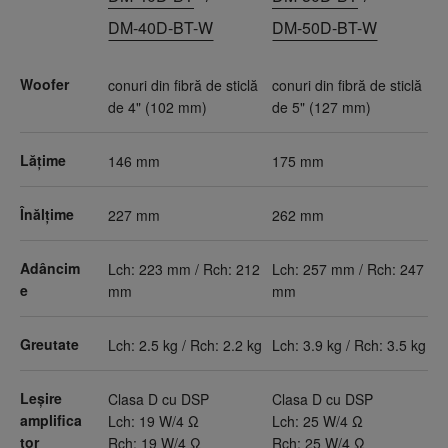
DM-40D-BT-W
DM-50D-BT-W
Woofer
conuri din fibră de sticlă
conuri din fibră de sticlă
de 4" (102 mm)
de 5" (127 mm)
Lățime
146 mm
175 mm
Înălțime
227 mm
262 mm
Adâncim
Lch: 223 mm / Rch: 212
Lch: 257 mm / Rch: 247
e
mm
mm
Greutate
Lch: 2.5 kg / Rch: 2.2 kg
Lch: 3.9 kg / Rch: 3.5 kg
Leșire
Clasa D cu DSP
Clasa D cu DSP
amplifica
Lch: 19 W/4 Ω
Lch: 25 W/4 Ω
tor
Rch: 19 W/4 Ω
Rch: 25 W/4 Ω