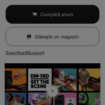
Cumpără acum
Găsește un magazin
Specificații
Support