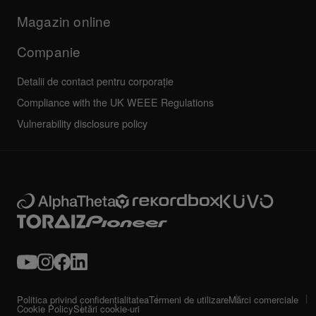
Altele
Forum comunitate
Toate știrile
Service, reparații, garanție
Magazin online
Companie
Detalii de contact pentru corporație
Compliance with the UK WEEE Regulations
Vulnerability disclosure policy
Politica privind confidențialitatea
Termeni de utilizare
Mărci comerciale
Cookie Policy
Setări cookie-uri