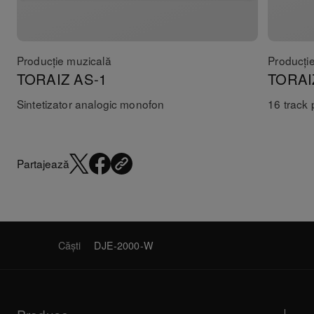
Producție muzicală
Producți
TORAIZ AS-1
TORAI
Sintetizator analogic monofon
16 track
Partajează
Căști
DJE-2000-W