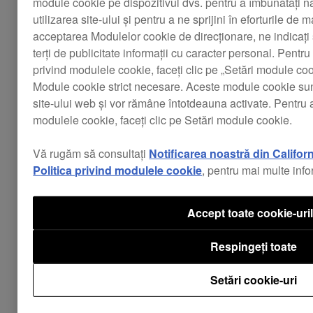
module cookie pe dispozitivul dvs. pentru a îmbunătăți na
de 9,4 mm și cu magneți de pământ rari,
utilizarea site-ului și pentru a ne sprijini în eforturile de 
pentru note profunde, bogate de bas și un
acceptarea Modulelor cookie de direcționare, ne indicați 
driver cu cursor, pentru sunet clar și
terți de publicitate informații cu caracter personal. Pentru
echilibrat pentru toate frecvențele.
privind modulele cookie, faceți clic pe „Setări module c
Structura peste urechi este realizată din
Module cookie strict necesare. Aceste module cookie su
rășină cu memoria formei, pentru a vă oferi o
site-ului web și vor rămâne întotdeauna activate. Pentru a
modulele cookie, faceți clic pe Setări module cookie.
, chiar și pe perioade
potrivire confortabilă
îndelungate.
Vă rugăm să consultați
Notificarea noastră din Califor
Vârfurile elementelor auriculare din
Politica privind modulele cookie
, pentru mai multe info
poliuretan pentru urechi se livrează cu 3
dimensiuni, pentru a putea obține o potrivire
perfectă și
Accept toate cookie-uri
o anulare superbă a zgomotului
în orice mediu. Se asigură, de asemenea,
Respingeți toate
vârfurile elementelor auriculare din silicon și
vârfurile elementelor auriculare cu flanșă
Setări cookie-uri
triplă.
sunt
Cablurile groase și rezistente