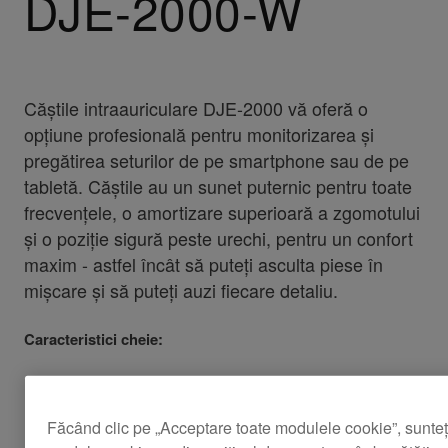
DJE-2000-W
Căștile intraauriculare DJE-2000 vă oferă o
opțiune profesională pentru monitorizarea și
pregătirea seturilor de pe smartphone sau de pe
tabletă. Căștile au un sunet puternic pentru toate
frecvențele, o amortizare superioară a zgomotului
și o poziție sigură peste urechi, pentru un confort
maxim - astfel încât să puteți asculta piese în
mișcare și să puteți auzi fiecare detaliu.
Caracteristici cheie:
Modelele DJE-2000 sunt echipate cu un
, care constă
sistem driver hibrid cu 2 căi
Făcând clic pe „Acceptare toate modulele cookie”, sunte
dintr-un driver dinamic cu o apertură mare,