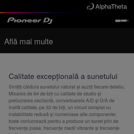
Află mai multe
Calitate excepțională a sunetului
Simțiți căldura sunetului natural și auziți fiecare detaliu.
Mixarea de 64 de biți cu calitate de studio și
prelucrarea oscilantă, convertoarele A/D și D/A de
înaltă calitate, pe 32 de biți, un circuit complet cu
instabilitate redusă și numeroase alte componente:
toate conlucrează pentru a produce un sunet plin de
frecvențe joase, frecvențe medii vibrante și frecvențe