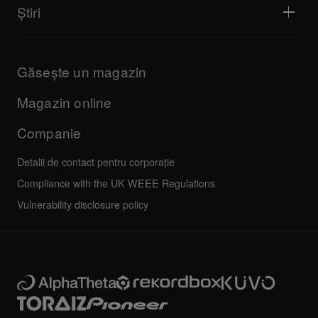
Explorează portalul de asistență
Știri
Descărcări (Firmware, Driver etc.)
Informații despre aplicația DJ și asistența OS
Produse
Manuale și documentație
Actualizări
Programul de certificare AlphaTheta
Companie
Găsește un magazin
FAQs
Altele
Forum comunitate
Toate știrile
Service, reparații, garanție
Magazin online
Companie
Detalii de contact pentru corporație
Compliance with the UK WEEE Regulations
Vulnerability disclosure policy