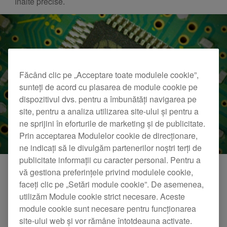
înalte precise.
Făcând clic pe „Acceptare toate modulele cookie”,
sunteți de acord cu plasarea de module cookie pe
dispozitivul dvs. pentru a îmbunătăți navigarea pe
site, pentru a analiza utilizarea site-ului și pentru a
ne sprijini în eforturile de marketing și de publicitate.
Prin acceptarea Modulelor cookie de direcționare,
ne indicați să le divulgăm partenerilor noștri terți de
publicitate informații cu caracter personal. Pentru a
vă gestiona preferințele privind modulele cookie,
faceți clic pe „Setări module cookie”. De asemenea,
Convertorul D/A pe 32 de biți, cu tehnologie
utilizăm Module cookie strict necesare. Aceste
ESS
module cookie sunt necesare pentru funcționarea
Un DAC SABRE pe 32 de biți, cu 8 canale (ES9016S cu
site-ului web și vor rămâne întotdeauna activate.