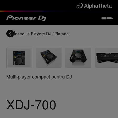
Înapoi la
Playere DJ / Platane
Multi-player compact pentru DJ
XDJ-700