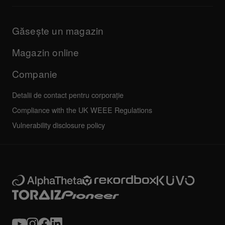
Informații despre aplicația DJ și asistența OS
Produse
Manuale și documentație
Actualizări
Programul de certificare AlphaTheta
Companie
Găsește un magazin
FAQs
Altele
Forum comunitate
Toate știrile
Service, reparații, garanție
Magazin online
Companie
Detalii de contact pentru corporație
Compliance with the UK WEEE Regulations
Vulnerability disclosure policy