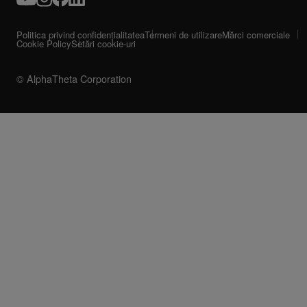
Politica privind confidențialitatea
Termeni de utilizare
Mărci comerciale
Cookie Policy
Setări cookie-uri
© AlphaTheta Corporation