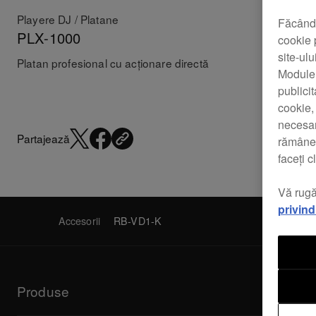
Playere DJ / Platane
Accesorii
Făcând 
PLX-1000
PC-X1
cookie 
site-ulu
Platan profesional cu acționare directă
Cartuș P
Modulelo
publici
cookie,
necesar
Partajează
rămâne 
faceți 
Vă rugă
privin
Accesorii
RB-VD1-K
Produse