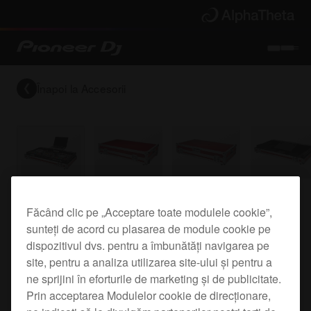
Înapoi la
Accesorii
Flight case for the DDJ-SZ and DDJ-SZ2
Făcând clic pe „Acceptare toate modulele cookie”,
sunteți de acord cu plasarea de module cookie pe
dispozitivul dvs. pentru a îmbunătăți navigarea pe
PRO-DDJSZFLT
site, pentru a analiza utilizarea site-ului și pentru a
ne sprijini în eforturile de marketing și de publicitate.
Prin acceptarea Modulelor cookie de direcționare,