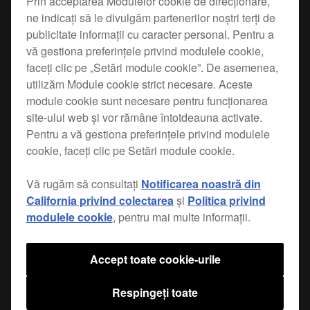
Prin acceptarea Modulelor cookie de direcționare,
ne indicați să le divulgăm partenerilor noștri terți de
Use the WeCAi cable to connect a
DDJ-WeGO
or
publicitate informații cu caracter personal. Pentru a
DDJ-ERGO
to your iTunes library on a mobile
vă gestiona preferințele privind modulele cookie,
device running Algorridim's djay 2 app. Or get to
faceți clic pe „Setări module cookie”. De asemenea,
grips with video mixing using
Algorridim's vjay
utilizăm Module cookie strict necesare. Aceste
module cookie sunt necesare pentru funcționarea
.
app
site-ului web și vor rămâne întotdeauna activate.
Pentru a vă gestiona preferințele privind modulele
USB power supply
cookie, faceți clic pe Setări module cookie.
The WeCAi includes a USB connection for
Vă rugăm să consultați
Notificarea noastră din
supplying power to the WeGO/ERGO via a
California privind colectarea
și
Politica privind
standard USB power adaptor or a USB mobile
modulele cookie
, pentru mai multe informații.
battery, so you can play out even where traditional
power sources cannot reach.
Accept toate cookie-urile
Respingeți toate
Găsește un magazin