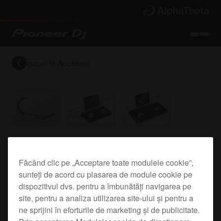
Înapoi la
Accesorii
iPad cable for the DDJ-WeGO and DDJ-ERGO
Făcând clic pe „Acceptare toate modulele cookie”,
sunteți de acord cu plasarea de module cookie pe
DJC-WeCAi
dispozitivul dvs. pentru a îmbunătăți navigarea pe
site, pentru a analiza utilizarea site-ului și pentru a
ne sprijini în eforturile de marketing și de publicitate.