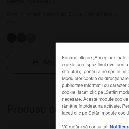
(Serato, Traktor etc.).
Disponibil numai în Statele Unite, Europa, Orientul Mijlociu și
Africa.
Făcând clic pe „Acceptare toate 
Găsește un magazin
cookie pe dispozitivul dvs. pentru
site-ului și pentru a ne sprijini î
Modulelor cookie de direcționare, 
publicitate informații cu caracter
cookie, faceți clic pe „Setări mo
necesare. Aceste module cookie s
Produse conexe
rămâne întotdeauna activate. Pen
faceți clic pe Setări module cooki
Vă rugăm să consultați
Notificar