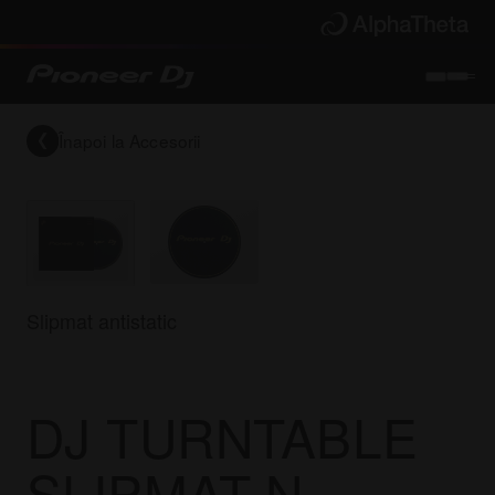
Înapoi la
Accesorii
Slipmat antistatic
DJ TURNTABLE
SLIPMAT-N