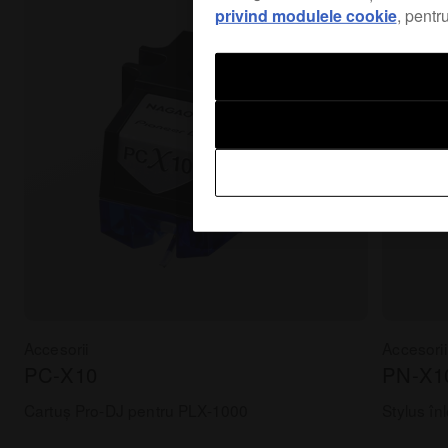
privind modulele cookie
, pentr
Accesorii
Accesorii
PC-X10
PN-X1
Cartuș Pro-DJ pentru PLX-1000
Stylus în