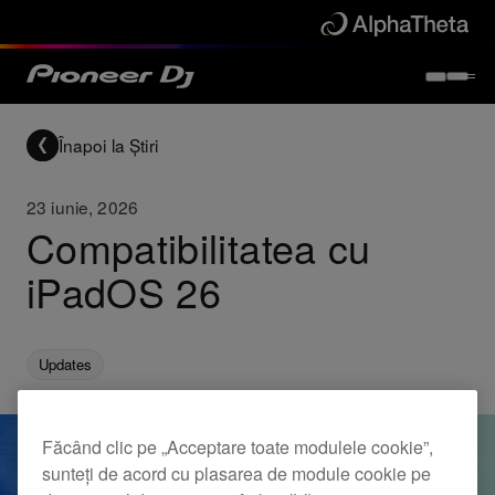
Înapoi la Știri
23 iunie, 2026
Compatibilitatea cu
iPadOS 26
Updates
Făcând clic pe „Acceptare toate modulele cookie”,
sunteți de acord cu plasarea de module cookie pe