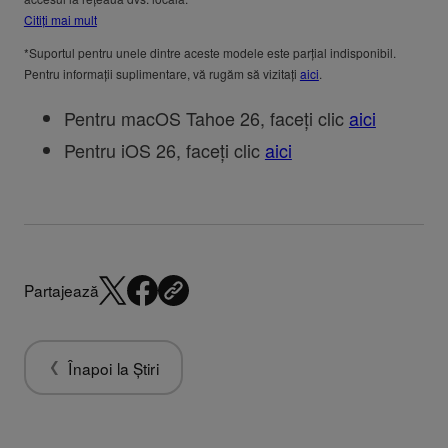
Citiți mai mult
*Suportul pentru unele dintre aceste modele este parțial indisponibil.
Pentru informații suplimentare, vă rugăm să vizitați
aici
.
Pentru macOS Tahoe 26, faceți clic
aici
Pentru iOS 26, faceți clic
aici
Partajează
Înapoi la Știri