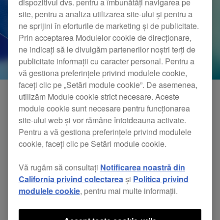
dispozitivul dvs. pentru a îmbunătăți navigarea pe
site, pentru a analiza utilizarea site-ului și pentru a
ne sprijini în eforturile de marketing și de publicitate.
Prin acceptarea Modulelor cookie de direcționare,
ne indicați să le divulgăm partenerilor noștri terți de
publicitate informații cu caracter personal. Pentru a
vă gestiona preferințele privind modulele cookie,
faceți clic pe „Setări module cookie”. De asemenea,
utilizăm Module cookie strict necesare. Aceste
module cookie sunt necesare pentru funcționarea
Am terminat de cercetat compatibilitatea
site-ului web și vor rămâne întotdeauna activate.
Pentru a vă gestiona preferințele privind modulele
aplicațiilor noastre mobile cu iOS 26.
cookie, faceți clic pe Setări module cookie.
*Nu se garantează funcționalitatea completă cu iPadOS 26.
Vă rugăm să consultați
Notificarea noastră din
*Vizitați site-ul web Apple, pentru mai multe informații despre
iPadOS 26
.
*Vă rugăm să utilizați cele mai recente versiuni de firmware și software.
California privind colectarea
și
Politica privind
modulele cookie
, pentru mai multe informații.
APLICAȚIE MOBILĂ
STARE
Stagehand
Verificare completă