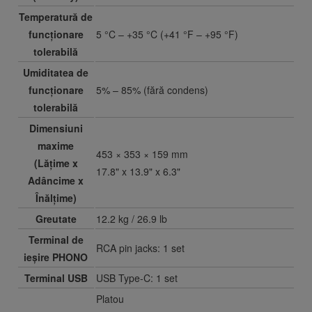
Temperatură de
funcționare
5 °C – +35 °C (+41 °F – +95 °F)
tolerabilă
Umiditatea de
funcționare
5% – 85% (fără condens)
tolerabilă
Dimensiuni
maxime
453 × 353 × 159 mm
(Lățime x
17.8" x 13.9" x 6.3"
Adâncime x
Înălțime)
Greutate
12.2 kg / 26.9 lb
Terminal de
RCA pin jacks: 1 set
ieșire PHONO
Terminal USB
USB Type-C: 1 set
Platou