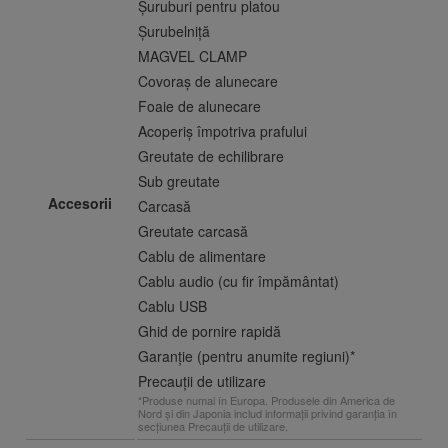
Șuruburi pentru platou
Șurubelniță
MAGVEL CLAMP
Covoraș de alunecare
Foaie de alunecare
Acoperiș împotriva prafului
Greutate de echilibrare
Sub greutate
Accesorii
Carcasă
Greutate carcasă
Cablu de alimentare
Cablu audio (cu fir împământat)
Cablu USB
Ghid de pornire rapidă
Garanție (pentru anumite regiuni)*
Precauții de utilizare
*Produse numai în Europa. Produsele din America de
Nord și din Japonia includ informații privind garanția în
secțiunea Precauții de utilizare.