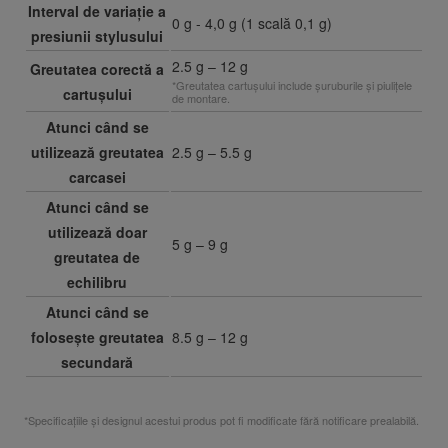
Interval de variație a
0 g - 4,0 g (1 scală 0,1 g)
presiunii stylusului
2.5 g – 12 g
Greutatea corectă a
*Greutatea cartușului include șuruburile și piulițele
cartușului
de montare.
Atunci când se
utilizează greutatea
2.5 g – 5.5 g
carcasei
Atunci când se
utilizează doar
5 g – 9 g
greutatea de
echilibru
Atunci când se
folosește greutatea
8.5 g – 12 g
secundară
*Specificațiile și designul acestui produs pot fi modificate fără notificare prealabilă.