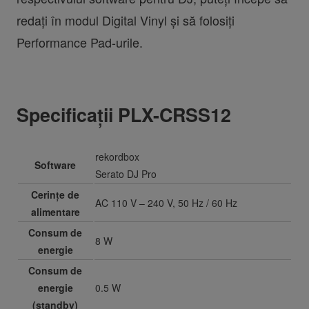
redați în modul Digital Vinyl și să folosiți
Performance Pad-urile.
Specificații PLX-CRSS12
rekordbox
Software
Serato DJ Pro
Cerințe de
AC 110 V – 240 V, 50 Hz / 60 Hz
alimentare
Consum de
8 W
energie
Consum de
energie
0.5 W
(standby)