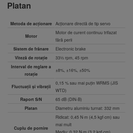
Platan
Metoda de acționare
Acționare directă de tip servo
Motor de curent continuu trifazat
Motor
fără perii
Sistem de frânare
Electronic brake
Viteză de rotație
33⅓ rpm, 45 rpm
Interval de reglare a
±8%, ±16%, ±50%
rotație
0,15 % sau mai puțin WRMS (JIS
Fluctuații și vibrații
WTD)
Raport S/N
65 dB (DIN-B)
Platan
Diametru aluminiu turnat: 332 mm
Ridicat: 0,45 N·m (4,5 kgf·cm) sau
mai mult
Cuplu de pornire
Mediu: 0,32 N·m (3,2 kgf·cm)