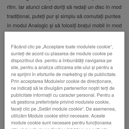
ritm. Iar atunci când doriți să redați un disc în mod
tradițional, puteți pur și simplu să comutați puntea
în modul Analogic și să folosiți brațul mobil în mod
normal.
Făcând clic pe „Acceptare toate modulele cookie”,
Oricum vă place să se simtă deckurile,
sunteți de acord cu plasarea de module cookie pe
dispozitivul dvs. pentru a îmbunătăți navigarea pe
modelulPLX-CRSS12 se adaptează pentru a se
site, pentru a analiza utilizarea site-ului și pentru a
potrivi stilului dumneavoastră. Prin ajustarea
ne sprijini în eforturile de marketing și de publicitate.
selectorului de rotație de pe
MAGVEL CLAMP
Prin acceptarea Modulelor cookie de direcționare,
ne indicați să le divulgăm partenerilor noștri terți de
inclusă, puteți schimba cât de „greu” sau de „ușor”
publicitate informații cu caracter personal. Pentru a
se simte discul. De asemenea, puteți ajusta
vă gestiona preferințele privind modulele cookie,
nivelul de cuplu al platanului în setările utilitarelor
faceți clic pe „Setări module cookie”. De asemenea,
utilizăm Module cookie strict necesare. Aceste
și puteți alege dintre 3 viteze de oprire.
module cookie sunt necesare pentru funcționarea