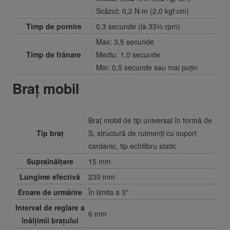
Scăzut: 0,2 N·m (2,0 kgf·cm)
Timp de pornire
0,3 secunde (la 33⅓ rpm)
Max: 3,5 secunde
Timp de frânare
Mediu: 1,0 secunde
Min: 0,5 secunde sau mai puțin
Braț mobil
Braț mobil de tip universal în formă de
Tip braț
S, structură de rulmenți cu suport
cardanic, tip echilibru static
Supraînălțare
15 mm
Lungime efectivă
230 mm
Eroare de urmărire
În limita a 3°
Interval de reglare a
6 mm
înălțimii brațului