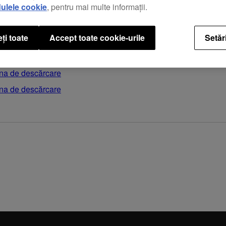
ulele cookie
, pentru mai multe informații.
ea TRAKTOR PRO 3.
ți toate
Accept toate cookie-urile
Setăr
na de descărcare
na de descărcare