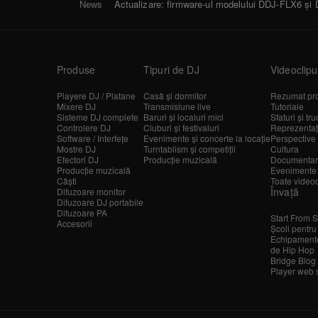
News
Actualizare: firmware-ul modelului DDJ-FLX6 ș
Produse
Tipuri de DJ
Videoclipu
Playere DJ / Platane
Casă și dormitor
Rezumat pr
Mixere DJ
Transmisiune live
Tutoriale
Sisteme DJ complete
Baruri și localuri mici
Sfaturi și tru
Controlere DJ
Cluburi și festivaluri
Reprezentații
Software / Interfețe
Evenimente și concerte la locație
Perspective 
Mostre DJ
Turntablism și competiții
Cultura
Efectori DJ
Producție muzicală
Documentar
Producție muzicală
Evenimente
Căști
Toate videoc
Învață
Difuzoare monitor
Difuzoare DJ portabile
Difuzoare PA
Start From S
Accesorii
Școli pentru
Echipamente
de Hip Hop
Bridge Blog
Player web 