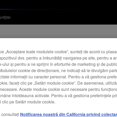
ort
Știri
pe „Acceptare toate modulele cookie”, sunteți de acord cu plas
firmware-ul modelulu
spozitivul dvs. pentru a îmbunătăți navigarea pe site, pentru a a
te-ului și pentru a ne sprijini în eforturile de marketing și de public
T
odulelor cookie de direcționare, ne indicați să le divulgăm parte
icitate informații cu caracter personal. Pentru a vă gestiona prefe
kie, faceți clic pe „Setări module cookie”. De asemenea, utili
t necesare. Aceste module cookie sunt necesare pentru funcționa
ămâne întotdeauna activate. Pentru a vă gestiona preferințele p
i clic pe Setări module cookie.
șierul TSI pentru modelele DDJ-FLX6 și DDJ-FLX6-GT.
 consultați
Notificarea noastră din California privind colecta