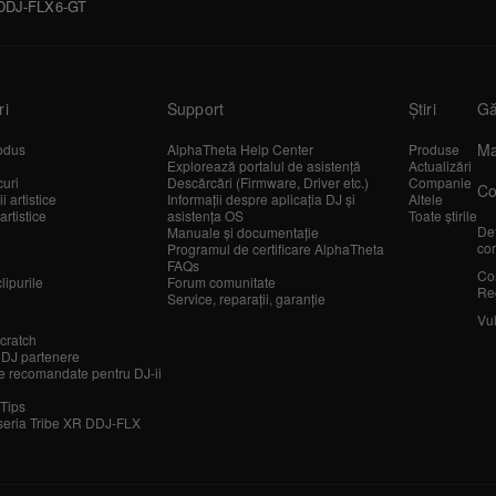
i DDJ-FLX6-GT
ri
Support
Știri
Gă
Ma
odus
AlphaTheta Help Center
Produse
Explorează portalul de asistență
Actualizări
curi
Descărcări (Firmware, Driver etc.)
Companie
Co
 artistice
Informații despre aplicația DJ și
Altele
artistice
asistența OS
Toate știrile
Det
Manuale și documentație
cor
Programul de certificare AlphaTheta
FAQs
Co
lipurile
Forum comunitate
Re
Service, reparații, garanție
Vul
cratch
 DJ partenere
 recomandate pentru DJ-ii
 Tips
seria Tribe XR DDJ-FLX