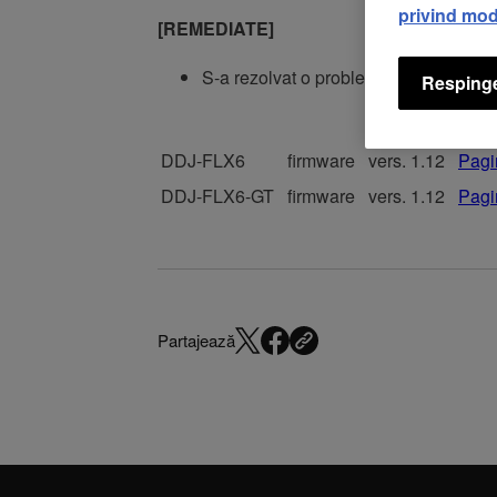
privind mod
[REMEDIATE]
S-a rezolvat o problemă la utilizar
Respinge
DDJ-FLX6
firmware
vers. 1.12
Pagi
DDJ-FLX6-GT
firmware
vers. 1.12
Pagi
Partajează