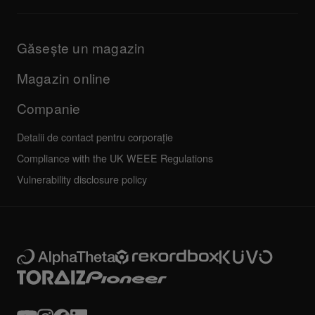
Informații despre aplicația DJ și asistența OS
Produse
Manuale și documentație
Actualizări
Programul de certificare AlphaTheta
Companie
Găsește un magazin
FAQs
Altele
Forum comunitate
Toate știrile
Service, reparații, garanție
Magazin online
Companie
Detalii de contact pentru corporație
Compliance with the UK WEEE Regulations
Vulnerability disclosure policy