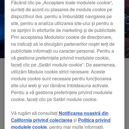
Făcând clic pe „Acceptare toate modulele cookie”,
sunteți de acord cu plasarea de module cookie pe
dispozitivul dvs. pentru a îmbunătăți navigarea pe
site, pentru a analiza utilizarea site-ului și pentru a
ne sprijini în eforturile de marketing și de publicitate.
Prin acceptarea Modulelor cookie de direcționare,
ne indicați să le divulgăm partenerilor noștri terți de
publicitate informații cu caracter personal. Pentru a
vă gestiona preferințele privind modulele cookie,
faceți clic pe „Setări module cookie”. De asemenea,
utilizăm Module cookie strict necesare. Aceste
O nouă actualizare de firmware pentru modelul
module cookie sunt necesare pentru funcționarea
CDJ-3000 este acum disponibilă. Actualizarea
site-ului web și vor rămâne întotdeauna activate.
Pentru a vă gestiona preferințele privind modulele
include următoarele modificări:
cookie, faceți clic pe Setări module cookie.
Vă rugăm să consultați
Notificarea noastră din
[NOU]
California privind colectarea
și
Politica privind
modulele cookie
, pentru mai multe informații.
Cloud Analysis este acum disponibil pentru a