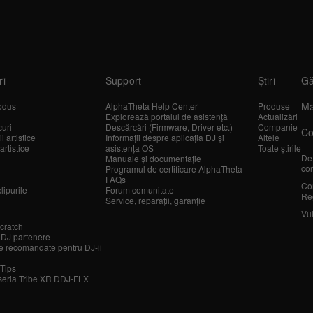
ri
Support
Știri
Gă
Ma
odus
AlphaTheta Help Center
Produse
Explorează portalul de asistență
Actualizări
curi
Descărcări (Firmware, Driver etc.)
Companie
Co
 artistice
Informații despre aplicația DJ și
Altele
artistice
asistența OS
Toate știrile
Det
Manuale și documentație
cor
Programul de certificare AlphaTheta
FAQs
Co
lipurile
Forum comunitate
Re
Service, reparații, garanție
Vul
cratch
 DJ partenere
 recomandate pentru DJ-ii
 Tips
seria Tribe XR DDJ-FLX