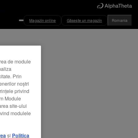
Magazin online
Găsește un magazin
Romania
area de module
naliza
itate. Prin
nerilor noștri
rințele privind
zăm Module
rea site-ului
rivind modulele
icări:
rea
și
Politica