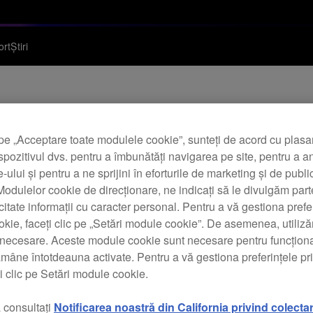
ort
Știri
pe „Acceptare toate modulele cookie”, sunteți de acord cu plas
firmware DDJ-800
spozitivul dvs. pentru a îmbunătăți navigarea pe site, pentru a a
te-ului și pentru a ne sprijini în eforturile de marketing și de public
odulelor cookie de direcționare, ne indicați să le divulgăm parte
icitate informații cu caracter personal. Pentru a vă gestiona prefe
kie, faceți clic pe „Setări module cookie”. De asemenea, utili
t necesare. Aceste module cookie sunt necesare pentru funcționa
ămâne întotdeauna activate. Pentru a vă gestiona preferințele p
modelul DDJ-800. Această actualizare include următoarele modif
i clic pe Setări module cookie.
 consultați
Notificarea noastră din California privind colecta