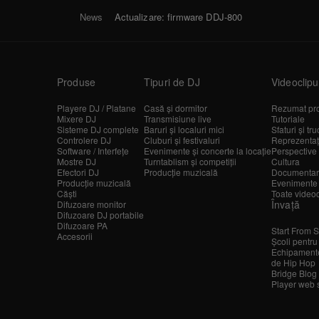
News
Actualizare: firmware DDJ-800
Produse
Tipuri de DJ
Videoclipu
Playere DJ / Platane
Casă și dormitor
Rezumat pr
Mixere DJ
Transmisiune live
Tutoriale
Sisteme DJ complete
Baruri și localuri mici
Sfaturi și tru
Controlere DJ
Cluburi și festivaluri
Reprezentații
Software / Interfețe
Evenimente și concerte la locație
Perspective 
Mostre DJ
Turntablism și competiții
Cultura
Efectori DJ
Producție muzicală
Documentar
Producție muzicală
Evenimente
Căști
Toate videoc
Învață
Difuzoare monitor
Difuzoare DJ portabile
Difuzoare PA
Start From S
Accesorii
Școli pentru
Echipamente
de Hip Hop
Bridge Blog
Player web 