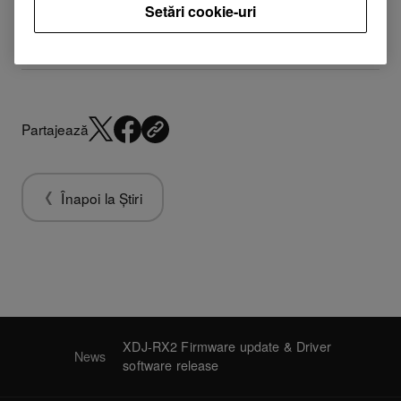
released.
Setări cookie-uri
Partajează
Înapoi la Știri
XDJ-RX2 Firmware update & Driver
News
software release