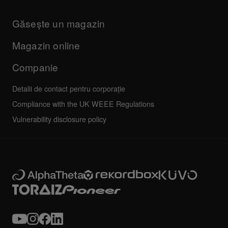
Produse
Manuale și documentație
Actualizări
Programul de certificare AlphaTheta
Companie
Găsește un magazin
FAQs
Altele
Forum comunitate
Toate știrile
Service, reparații, garanție
Magazin online
Companie
Detalii de contact pentru corporație
Compliance with the UK WEEE Regulations
Vulnerability disclosure policy