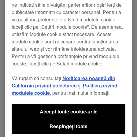
XDJ-RX2 Firmware update
ne indicați să le divulgăm partenerilor noștri terți de
(Ver.1.11)
publicitate informații cu caracter personal. Pentru a
vă gestiona preferințele privind modulele cookie,
faceți clic pe „Setări module cookie”. De asemenea,
New
utilizăm Module cookie strict necesare. Aceste
rekordbox dj HID control.
module cookie sunt necesare pentru funcționarea
rekordbox video HID control.
site-ului web și vor rămâne întotdeauna activate.
Pentru a vă gestiona preferințele privind modulele
cookie, faceți clic pe Setări module cookie.
*
rekordbox 5.0 or later version is required to
control rekordbox dj / video.
Vă rugăm să consultați
Notificarea noastră din
California privind colectarea
și
Politica privind
modulele cookie
, pentru mai multe informații.
XDJ-RX2 Driver software release
(For Windows/Mac)
Accept toate cookie-urile
Respingeți toate
Driver software of XDJ-RX2 has been