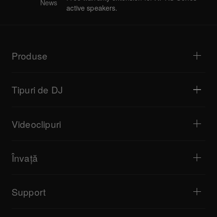
News
active speakers.
Produse
Playere DJ / Platane
Mixere DJ
Tipuri de DJ
Sisteme DJ complete
Controlere DJ
Casă și dormitor
Software / Interfețe
Transmisiune live
Mostre DJ
Videoclipuri
Baruri și localuri mici
Efectori DJ
Cluburi și festivaluri
Producție muzicală
Rezumat produs
Evenimente și concerte la locație
Căști
Tutoriale
Turntablism și competiții
Difuzoare monitor
Învață
Sfaturi și trucuri
Producție muzicală
Difuzoare DJ portabile
Reprezentații artistice
Difuzoare PA
Start From Scratch
Perspective artistice
Accesorii
Școli pentru DJ partenere
Cultura
Support
Echipamente recomandate pentru DJ-ii de Hip Hop
Documentar
Bridge Blog Tips
Evenimente
AlphaTheta Help Center
Player web seria Tribe XR DDJ-FLX
Toate videoclipurile