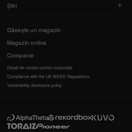
Explorează portalul de asistență
Știri
Descărcări (Firmware, Driver etc.)
Informații despre aplicația DJ și asistența OS
Produse
Manuale și documentație
Actualizări
Programul de certificare AlphaTheta
Companie
Găsește un magazin
FAQs
Altele
Forum comunitate
Toate știrile
Service, reparații, garanție
Magazin online
Companie
Detalii de contact pentru corporație
Compliance with the UK WEEE Regulations
Vulnerability disclosure policy