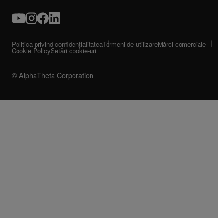
Politica privind confidențialitatea
Termeni de utilizare
Mărci comerciale
Cookie Policy
Setări cookie-uri
© AlphaTheta Corporation