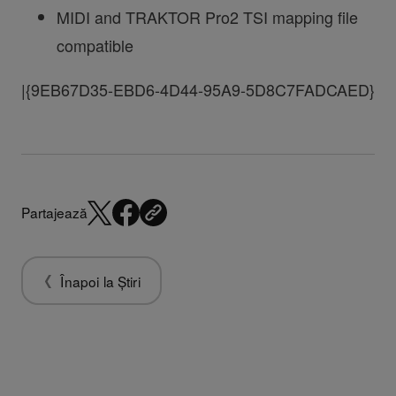
MIDI and TRAKTOR Pro2 TSI mapping file
compatible
|{9EB67D35-EBD6-4D44-95A9-5D8C7FADCAED}
Partajează
Înapoi la Știri