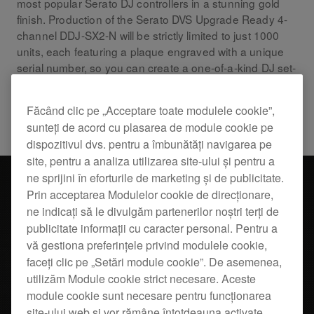
most popular Serato DJ controllers in a stunning gold
finish. Production of the Serato DVS Upgrade Ready 4-
channel DDJ-SX2-N will be strictly limited to just 1000
units, each featuring a plaque engraved with a unique
serial number, so you can create a one-of-a-kind DJ set-
up.
Făcând clic pe „Acceptare toate modulele cookie”,
Products
DDJ-SX2-N
sunteți de acord cu plasarea de module cookie pe
dispozitivul dvs. pentru a îmbunătăți navigarea pe
site, pentru a analiza utilizarea site-ului și pentru a
ne sprijini în eforturile de marketing și de publicitate.
Prin acceptarea Modulelor cookie de direcționare,
ne indicați să le divulgăm partenerilor noștri terți de
publicitate informații cu caracter personal. Pentru a
vă gestiona preferințele privind modulele cookie,
faceți clic pe „Setări module cookie”. De asemenea,
utilizăm Module cookie strict necesare. Aceste
module cookie sunt necesare pentru funcționarea
site-ului web și vor rămâne întotdeauna activate.