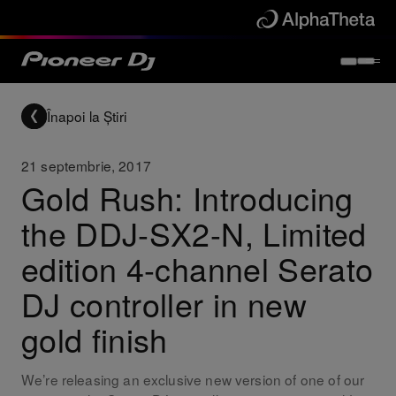
Înapoi la Știri
21 septembrie, 2017
Gold Rush: Introducing
the DDJ-SX2-N, Limited
edition 4-channel Serato
DJ controller in new
gold finish
We’re releasing an exclusive new version of one of our