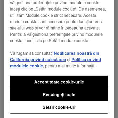
vă gestiona preferințele privind modulele cookie,
occasions.
faceți clic pe „Setări module cookie”. De asemenea,
Demo mode/auto standby function
utilizăm Module cookie strict necesare. Aceste
module cookie sunt necesare pentru funcționarea
worked incorrectly with firmware 1.08
site-ului web și vor rămâne întotdeauna activate.
and 1.09.
Pentru a vă gestiona preferințele privind modulele
cookie, faceți clic pe Setări module cookie.
Vă rugăm să consultați
Notificarea noastră din
California privind colectarea
și
Politica privind
modulele cookie
, pentru mai multe informații.
Partajează
Accept toate cookie-urile
Înapoi la Știri
Respingeți toate
Setări cookie-uri