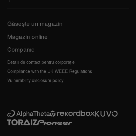
Descărcări (Firmware, Driver etc.)
Informații despre aplicația DJ și asistența OS
Produse
Manuale și documentație
Actualizări
Programul de certificare AlphaTheta
Companie
Găsește un magazin
FAQs
Altele
Forum comunitate
Toate știrile
Service, reparații, garanție
Magazin online
Companie
Detalii de contact pentru corporație
Compliance with the UK WEEE Regulations
Vulnerability disclosure policy