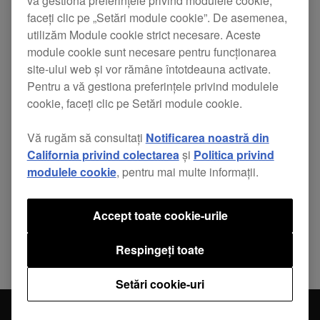
vă gestiona preferințele privind modulele cookie,
resonance was greater than individual
faceți clic pe „Setări module cookie”. De asemenea,
utilizăm Module cookie strict necesare. Aceste
channel CFX.
module cookie sunt necesare pentru funcționarea
site-ului web și vor rămâne întotdeauna activate.
Pentru a vă gestiona preferințele privind modulele
cookie, faceți clic pe Setări module cookie.
Vă rugăm să consultați
Notificarea noastră din
Partajează
California privind colectarea
și
Politica privind
modulele cookie
, pentru mai multe informații.
Înapoi la Știri
Accept toate cookie-urile
Respingeți toate
Setări cookie-uri
News
DDJ-RZ Firmware update (Ver.1.09)