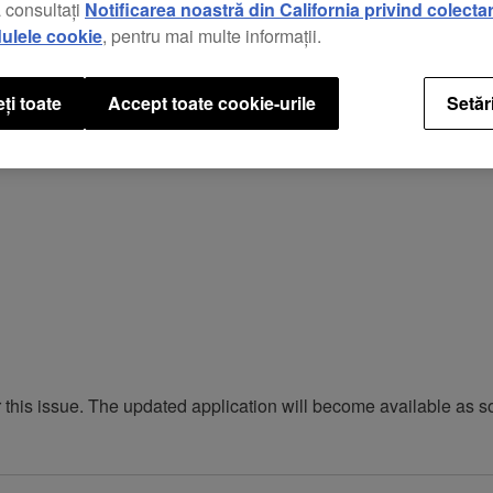
 consultați
Notificarea noastră din California privind colecta
ulele cookie
, pentru mai multe informații.
hed for the first time. When this happens, please exit the app 
ți toate
Accept toate cookie-urile
Setăr
r this issue. The updated application will become available as 