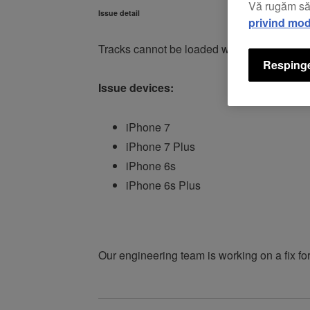
Vă rugăm să
Issue detail
privind mod
Tracks cannot be loaded when WeDJ is launc
Respinge
Issue devices:
iPhone 7
iPhone 7 Plus
iPhone 6s
iPhone 6s Plus
Our engineering team is working on a fix fo