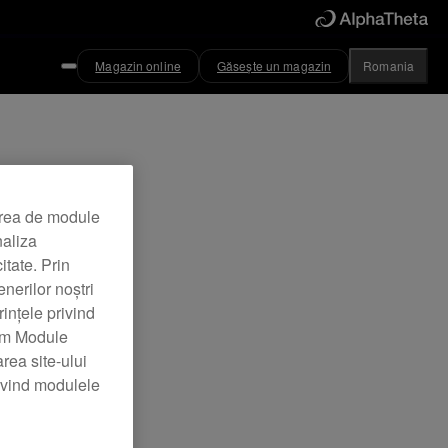
Magazin online
Găsește un magazin
Romania
area de module
naliza
itate. Prin
nerilor noștri
rințele privind
zăm Module
rea site-ului
rivind modulele