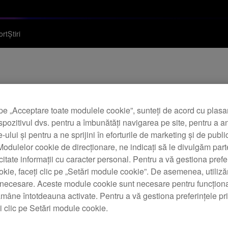
ort
Știri
DJ for iPhone
pe „Acceptare toate modulele cookie”, sunteți de acord cu plas
spozitivul dvs. pentru a îmbunătăți navigarea pe site, pentru a a
te-ului și pentru a ne sprijini în eforturile de marketing și de public
 (v.1.0.1.1) has a fatal issue.
odulelor cookie de direcționare, ne indicați să le divulgăm parte
icitate informații cu caracter personal. Pentru a vă gestiona prefe
kie, faceți clic pe „Setări module cookie”. De asemenea, utili
t necesare. Aceste module cookie sunt necesare pentru funcționa
ămâne întotdeauna activate. Pentru a vă gestiona preferințele p
i clic pe Setări module cookie.
restarting the app, please kindly see this release note
here
.