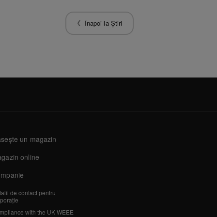
Înapoi la Știri
sește un magazin
gazin online
mpanie
alii de contact pentru
porație
mpliance with the UK WEEE