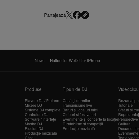
Partajează
News
Notice for WeDJ for iPhone
Produse
Tipuri de DJ
Videoclipu
Playere DJ / Platane
Casă și dormitor
Rezumat pr
Mixere DJ
Transmisiune live
Tutoriale
Sisteme DJ complete
Baruri și localuri mici
Sfaturi și tru
Controlere DJ
Cluburi și festivaluri
Reprezentații
Software / Interfețe
Evenimente și concerte la locație
Perspective 
Mostre DJ
Turntablism și competiții
Cultura
Efectori DJ
Producție muzicală
Documentar
Producție muzicală
Evenimente
Căști
Toate videoc