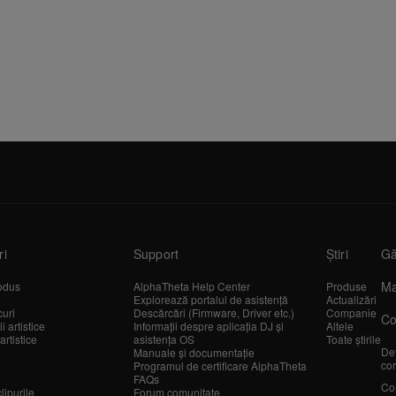
ri
Support
Știri
Gă
Ma
odus
AlphaTheta Help Center
Produse
Explorează portalul de asistență
Actualizări
curi
Descărcări (Firmware, Driver etc.)
Companie
Co
 artistice
Informații despre aplicația DJ și
Altele
artistice
asistența OS
Toate știrile
Det
Manuale și documentație
cor
Programul de certificare AlphaTheta
FAQs
Co
lipurile
Forum comunitate