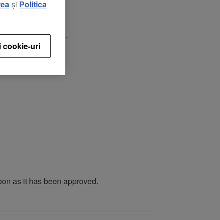
rea
și
Politica
and launch it again.
i cookie-uri
soon as it has been approved.