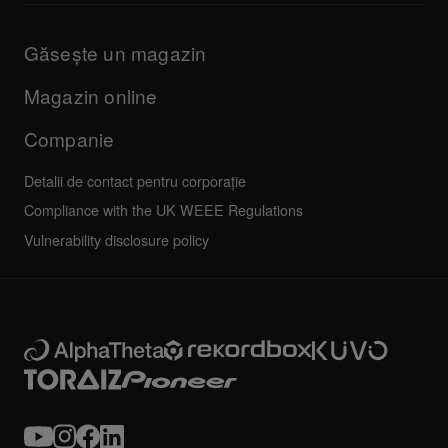
Produse
Manuale și documentație
Actualizări
Programul de certificare AlphaTheta
Companie
Găsește un magazin
FAQs
Altele
Forum comunitate
Toate știrile
Service, reparații, garanție
Magazin online
Companie
Detalii de contact pentru corporație
Compliance with the UK WEEE Regulations
Vulnerability disclosure policy