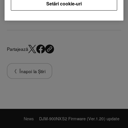
Setări cookie-uri
buttons and faders
Partajează
Înapoi la Știri
News
DJM-900NXS2 Firmware (Ver.1.20) update