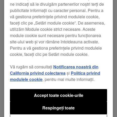
ne indicați să le divulgăm partenerilor noștri terți de
publicitate informații cu caracter personal. Pentru a
New
vă gestiona preferințele privind modulele cookie,
faceți clic pe „Setări module cookie”. De asemenea,
KUVO real-time information distribution
utilizăm Module cookie strict necesare. Aceste
is available when tracks are played on
module cookie sunt necesare pentru funcționarea
rekordbox dj (Ver.4.2.1.).
site-ului web și vor rămâne întotdeauna activate.
Pentru a vă gestiona preferințele privind modulele
Fixed
cookie, faceți clic pe Setări module cookie.
Clicking noise occurred when using
FILTER of SOUND COLOR FX.
Vă rugăm să consultați
Notificarea noastră din
California privind colectarea
și
Politica privind
Pop noise occurred when launched
modulele cookie
, pentru mai multe informații.
from DIGITAL MASTER OUT.
Improved stability and fixed minor
Accept toate cookie-urile
issues.
Respingeți toate
Improved
Response of SOUND COLOR FX