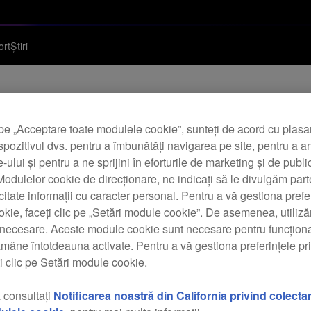
ort
Știri
pe „Acceptare toate modulele cookie”, sunteți de acord cu plas
are update (Ver.1.0
spozitivul dvs. pentru a îmbunătăți navigarea pe site, pentru a a
te-ului și pentru a ne sprijini în eforturile de marketing și de public
odulelor cookie de direcționare, ne indicați să le divulgăm parte
icitate informații cu caracter personal. Pentru a vă gestiona prefe
kie, faceți clic pe „Setări module cookie”. De asemenea, utili
t necesare. Aceste module cookie sunt necesare pentru funcționa
ămâne întotdeauna activate. Pentru a vă gestiona preferințele p
i clic pe Setări module cookie.
 consultați
Notificarea noastră din California privind colecta