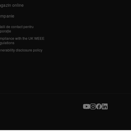
gazin online
mpanie
alii de contact pentru
porație
mpliance with the UK WEEE
gulations
nerability disclosure policy