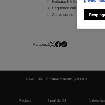
privind mod
Release FX illumination
Sequence call mode
Active censor mode
Respinge
Partajează
News
DDJ-RZ Firmware update (Ver.1.07)
Produse
Tipuri de DJ
Videoclipu