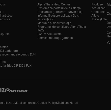
Ma
odus
AlphaTheta Help Center
Produse
Explorează portalul de asistență
Actualizări
curi
Descărcări (Firmware, Driver etc.)
Companie
Co
 artistice
Informații despre aplicația DJ și
Altele
artistice
asistența OS
Toate știrile
Det
Manuale și documentație
cor
Programul de certificare AlphaTheta
FAQs
Co
lipurile
Forum comunitate
Re
Service, reparații, garanție
Vul
cratch
 DJ partenere
 recomandate pentru DJ-ii
 Tips
seria Tribe XR DDJ-FLX
e utilizare
Mărci comerciale
Cookie Policy
Setări cookie-uri