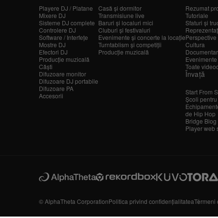
Playere DJ / Platane
Casă și dormitor
Rezumat pr
Mixere DJ
Transmisiune live
Tutoriale
Sisteme DJ complete
Baruri și localuri mici
Sfaturi și tru
Controlere DJ
Cluburi și festivaluri
Reprezentații
Software / Interfețe
Evenimente și concerte la locație
Perspective 
Mostre DJ
Turntablism și competiții
Cultura
Efectori DJ
Producție muzicală
Documentar
Producție muzicală
Evenimente
Căști
Toate videoc
Învață
Difuzoare monitor
Difuzoare DJ portabile
Difuzoare PA
Start From S
Accesorii
Școli pentru
Echipamente
de Hip Hop
Bridge Blog
Player web 
© AlphaTheta Corporation
Politica privind confidențialitatea
Termeni d