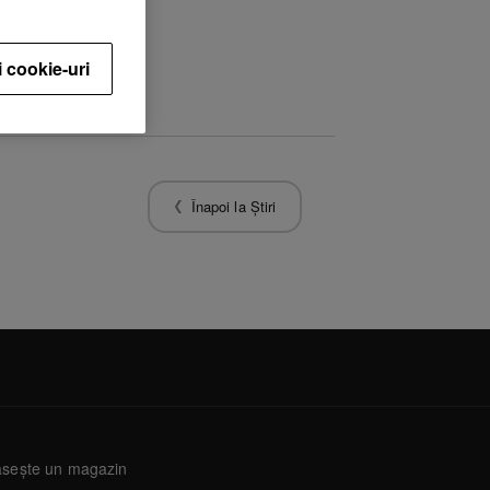
i cookie-uri
Înapoi la Știri
sește un magazin