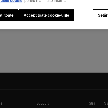
ulele cookie
, pentru mai multe informații.
ți toate
Accept toate cookie-urile
Setăr
ri
Support
Știri
Gă