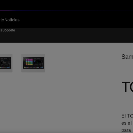
te
Noticias
es
Soporte
Samp
T
El TO
es el
para 