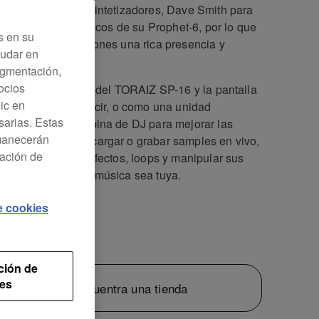
dario creador de sintetizadores, Dave Smith para
r los filtros analógicos de su Prophet-6, por lo que
s en su
s dar a tus creaciones una rica presencia y
yudar en
ez analógica.
Segmentación,
ocios
za el diseño simple del TORAIZ SP-16 y la pantalla
lic en
l grande para producir, o como una unidad
sarias. Estas
endiente en la cabina de DJ para mejorar las
rmanecerán
rmances. Puedes cargar o grabar samples en vivo,
ración de
 patrones, añadir efectos, loops y manipular sus
etros para que la música sea tuya.
de cookies
9
ción de
es
Encuentra una tienda