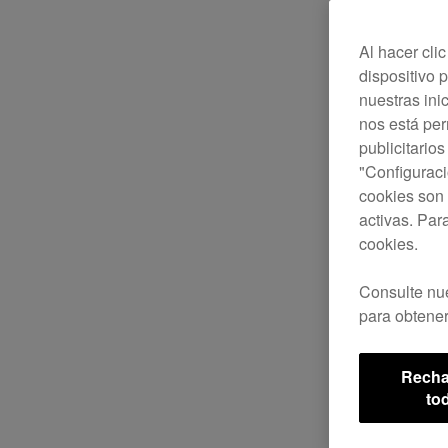
Al hacer cli
dispositivo p
nuestras ini
nos está pe
publicitario
"Configuraci
cookies son 
activas. Par
cookies.
Consulte nu
para obtener
Recha
to