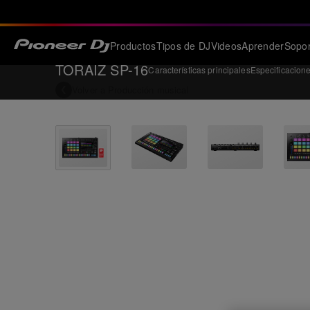
Productos
Tipos de DJ
Videos
Aprender
Sopor
TORAIZ SP-16
Características principales
Especificacion
Volver a
Producción musical