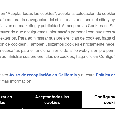
legen
añadi
c en "Aceptar todas las cookies", acepta la colocación de cookie
puede
ara mejorar la navegación del sitio, analizar el uso del sitio y a
calid
ciativas de marketing y publicidad. Al aceptar las Cookies de 
rmitiendo que divulguemos información personal con nuestros s
Utili
s externos. Para administrar sus preferencias de cookies, haga c
tácti
ón de cookies". También utilizamos cookies estrictamente nece
indep
necesarias para el funcionamiento del sitio web y siempre pe
perfo
a administrar sus preferencias de cookies, haga clic en Configu
crear
parám
estro
Aviso de recopilación en California
y nuestra
Política 
 más información.
$89
zarlas
Aceptar todas las
Configura
das
cookies
cooki