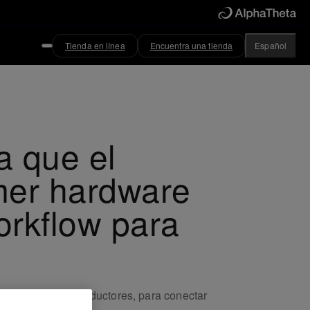
Tienda en línea
Encuentra una tienda
Español
a que el
mer hardware
orkflow para
ás de 700.000 productores, para conectar