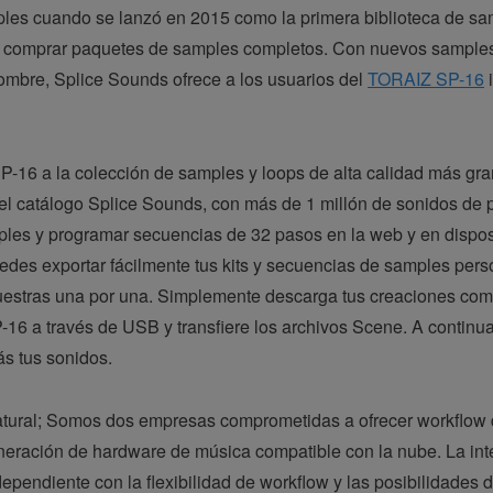
les cuando se lanzó en 2015 como la primera biblioteca de samp
 de comprar paquetes de samples completos. Con nuevos sampl
nombre, Splice Sounds ofrece a los usuarios del
TORAIZ SP-16
i
P-16 a la colección de samples y loops de alta calidad más g
el catálogo Splice Sounds, con más de 1 millón de sonidos de
ples y programar secuencias de 32 pasos en la web y en disposi
edes exportar fácilmente tus kits y secuencias de samples pers
estras una por una. Simplemente descarga tus creaciones como
 a través de USB y transfiere los archivos Scene. A continuació
s tus sonidos.
atural; Somos dos empresas comprometidas a ofrecer workflow 
neración de hardware de música compatible con la nube. La inte
ependiente con la flexibilidad de workflow y las posibilidades 