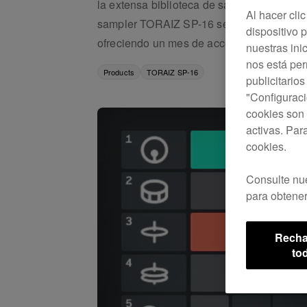
la extensa biblioteca de samples de Spli
Al hacer cli
sampler TORAIZ SP-16 sea el primer hardw
dispositivo p
ofreciendo un mes de acceso gratuito a S
nuestras ini
nos está pe
Products
TORAIZ SP-16
publicitario
"Configuraci
cookies son 
activas. Par
cookies.
Consulte nu
para obtener
Recha
to