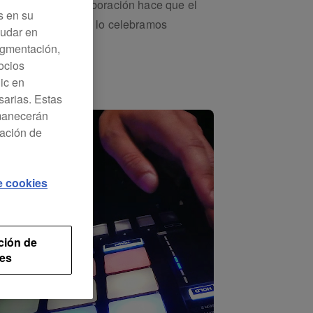
ta innovadora colaboración hace que el
s en su
e samples online y lo celebramos
yudar en
Segmentación,
ocios
lic en
sarias. Estas
rmanecerán
ración de
de cookies
ción de
es