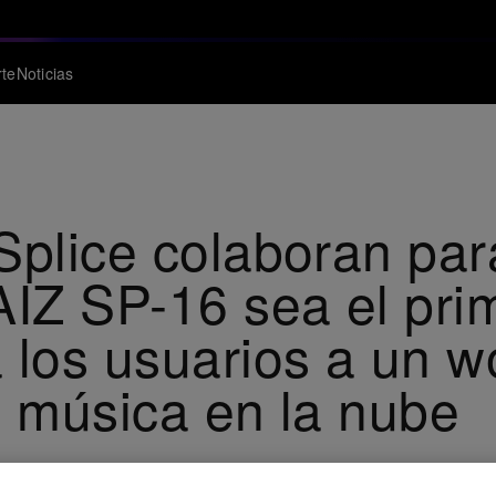
te
Noticias
Splice colaboran par
IZ SP-16 sea el pri
 los usuarios a un w
e música en la nube
orma de producción musical basada en la nube utilizada por m