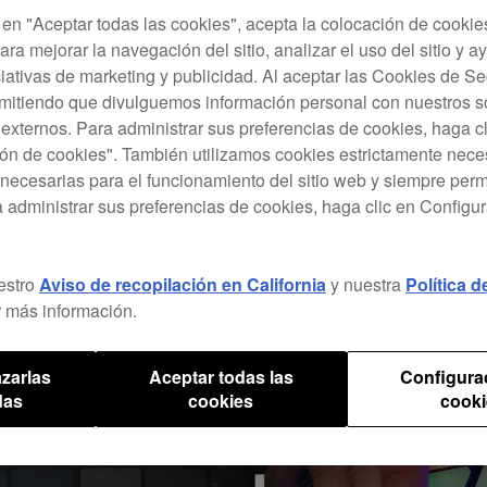
ce Sounds a nuestro sampler profesional, el TORAIZ SP-16. Es
c en "Aceptar todas las cookies", acepta la colocación de cookie
are que ofrece una integración perfecta con una biblioteca d
ara mejorar la navegación del sitio, analizar el uso del sitio y a
plice Sounds.
ciativas de marketing y publicidad. Al aceptar las Cookies de 
rmitiendo que divulguemos información personal con nuestros s
s externos. Para administrar sus preferencias de cookies, haga c
ón de cookies". También utilizamos cookies estrictamente nece
necesarias para el funcionamiento del sitio web y siempre pe
a administrar sus preferencias de cookies, haga clic en Configu
estro
Aviso de recopilación en California
y nuestra
Política 
 más información.
zarlas
Aceptar todas las
Configura
das
cookies
cooki