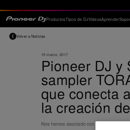
Productos
Tipos de DJ
Videos
Aprender
Sopor
Volver a Noticias
15 marzo, 2017
Pioneer DJ y 
sampler TORA
que conecta a
la creación d
Nos hemos asociado con Splice, la plataf