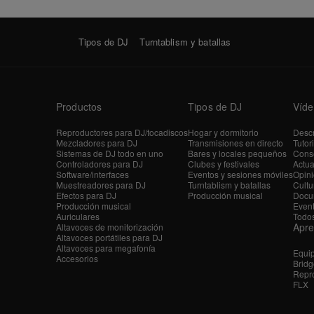
Tipos de DJ
Turntablism y batallas
Productos
Tipos de DJ
Víde
Reproductores para DJ/tocadiscos
Hogar y dormitorio
Descr
Mezcladores para DJ
Transmisiones en directo
Tutor
Sistemas de DJ todo en uno
Bares y locales pequeños
Conse
Controladores para DJ
Clubes y festivales
Actua
Software/interfaces
Eventos y sesiones móviles
Opini
Muestreadores para DJ
Turntablism y batallas
Cultu
Efectos para DJ
Producción musical
Docu
Producción musical
Even
Auriculares
Todos
Apr
Altavoces de monitorización
Altavoces portátiles para DJ
Altavoces para megafonía
Equi
Accesorios
Bridg
Repro
FLX