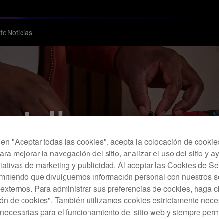
te
Noticias
batallas
c en "Aceptar todas las cookies", acepta la colocación de cookie
ara mejorar la navegación del sitio, analizar el uso del sitio y a
acer scratching y remezclas en directo.
ciativas de marketing y publicidad. Al aceptar las Cookies de 
rmitiendo que divulguemos información personal con nuestros s
s externos. Para administrar sus preferencias de cookies, haga c
ón de cookies". También utilizamos cookies estrictamente nece
necesarias para el funcionamiento del sitio web y siempre pe