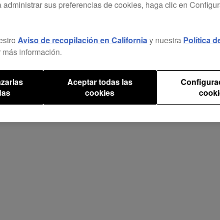
a administrar sus preferencias de cookies, haga clic en Configu
estro
Aviso de recopilación en California
y nuestra
Política 
 más información.
 DJ
Controladores para DJ
Giradiscos
Auricular
zarlas
Aceptar todas las
Configura
das
cookies
cooki
PLX-CRSS12
/
$1,599
DDJ-REV1
/
$299
rekordbox
DJS-1000
/
$1,399
PLX-1000
/
$889
Giradiscos
Controladores para DJ
Software
Muestreadores para DJ
Giradiscos