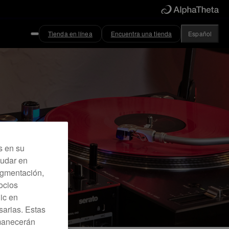
Tienda en línea
Encuentra una tienda
Español
s en su
yudar en
Segmentación,
ocios
lic en
sarias. Estas
rmanecerán