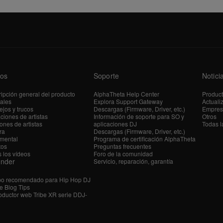
os
Soporte
Notici
ipción general del producto
AlphaTheta Help Center
Produc
iales
Explora Support Gateway
Actuali
jos y trucos
Descargas (Firmware, Driver, etc.)
Empres
ciones de artistas
Información de soporte para SO y
Otros
ones de artistas
aplicaciones DJ
Todas l
ra
Descargas (Firmware, Driver, etc.)
mental
Programa de certificación AlphaTheta
tos
Preguntas frecuentes
 los vídeos
Foro de la comunidad
ender
Servicio, reparación, garantía
po recomendado para Hip Hop DJ
e Blog Tips
ductor web Tribe XR serie DDJ-