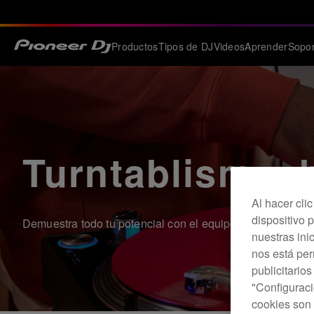
Productos
Tipos de DJ
Videos
Aprender
Sopor
Turntablism y 
Al hacer cli
dispositivo p
Demuestra todo tu potencial con el equipo perfecto para h
nuestras ini
nos está pe
publicitario
"Configuraci
cookies son 