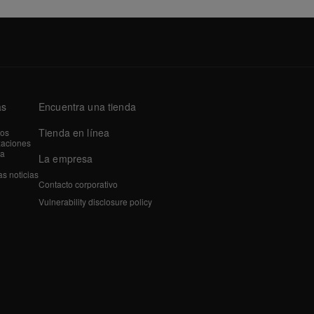
as
Encuentra una tienda
Tienda en línea
tos
zaciones
a
La empresa
as noticias
Contacto corporativo
Vulnerability disclosure policy