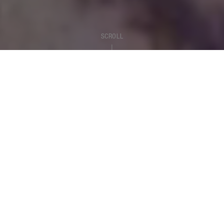
SCROLL
SONIDO
Convierte tu creatividad en música.
Siéntete siempre inspirado.
Crea nuevos sonidos a través de toques
intuitivos.