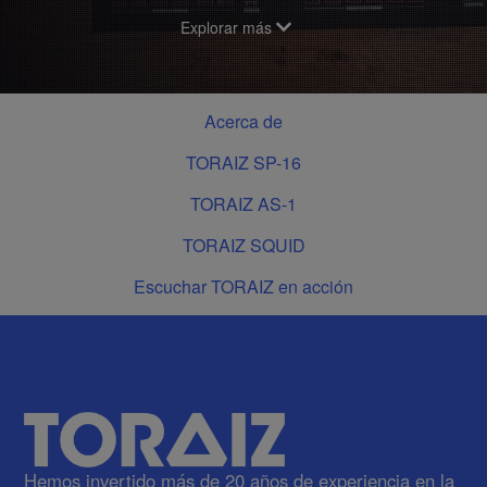
Explorar más
Acerca de
TORAIZ SP-16
TORAIZ AS-1
TORAIZ SQUID
Escuchar TORAIZ en acción
Hemos invertido más de 20 años de experiencia en la