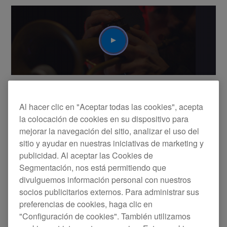
Play
Submotion Orchestra
Dom y Bobby de Submotion Orchestra hablan sobre las
Al hacer clic en "Aceptar todas las cookies", acepta
cosas que inspiran su música, cómo funcionan sus roles
la colocación de cookies en su dispositivo para
dentro de la banda y cómo las herramientas como el
mejorar la navegación del sitio, analizar el uso del
TORAIZ SP-16 les ayudan a expresar su sonido
sitio y ayudar en nuestras iniciativas de marketing y
característico del estudio en los ambientes en vivo.
publicidad. Al aceptar las Cookies de
Segmentación, nos está permitiendo que
divulguemos información personal con nuestros
socios publicitarios externos. Para administrar sus
Play
preferencias de cookies, haga clic en
"Configuración de cookies". También utilizamos