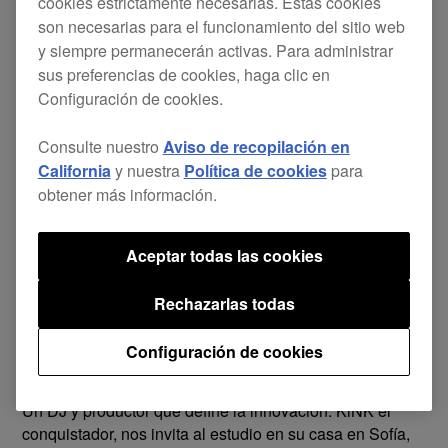
cookies estrictamente necesarias. Estas cookies
son necesarias para el funcionamiento del sitio web
Latroit
y siempre permanecerán activas. Para administrar
El productor y DJ de Los Angeles, Latroit, ganador de un
sus preferencias de cookies, haga clic en
premio Grammy, habla sobre cómo llegó a la música
Configuración de cookies.
electrónica, su enfoque analítico del arte y el sonido, sus
secretos para convertir su visión en música y cómo
Consulte nuestro
Aviso de recopilación en
trabaja con otros artistas.
California
y nuestra
Política de cookies
para
obtener más información.
Aceptar todas las cookies
Play
Rechazarlas todas
Configuración de cookies
KiNK
Un DJ y productor que define la innovación: KiNK el
conquistador, nos invita al estudio en su casa en Sofía,