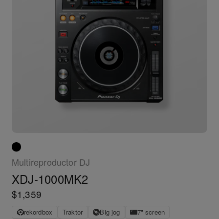
Multireproductor DJ
XDJ-1000MK2
$1,359
rekordbox
Traktor
Big jog
7" screen