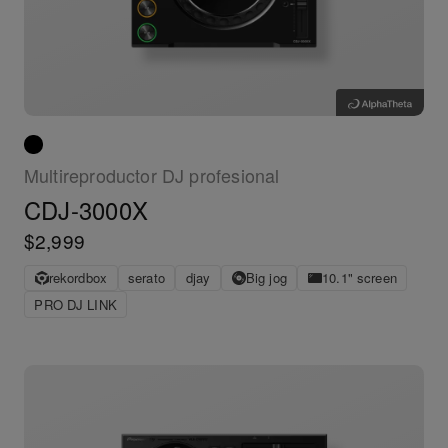
Multireproductor DJ profesional
CDJ-3000X
$2,999
rekordbox
serato
djay
Big jog
10.1" screen
PRO DJ LINK