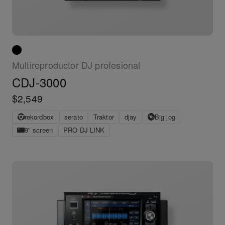
Multireproductor DJ profesional
CDJ-3000
$2,549
rekordbox
serato
Traktor
djay
Big jog
9" screen
PRO DJ LINK