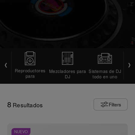
Reproductores
Mezcladores para
Sistemas de DJ
Con
para
DJ
todo en uno
DJ/tocadiscos
8
Resultados
Filters
NUEVO