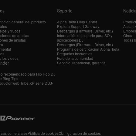
os
Soporte
Notici
ipción general del producto
AlphaTheta Help Center
Produc
iales
Explora Support Gateway
Actuali
jos y trucos
Descargas (Firmware, Driver, etc.)
Empres
ciones de artistas
Información de soporte para SO y
Otros
ones de artistas
aplicaciones DJ
Todas l
ra
Descargas (Firmware, Driver, etc.)
mental
Programa de certificación AlphaTheta
tos
Preguntas frecuentes
 los vídeos
Foro de la comunidad
ender
Servicio, reparación, garantía
po recomendado para Hip Hop DJ
e Blog Tips
ductor web Tribe XR serie DDJ-
rcas comerciales
Política de cookies
Configuración de cookies