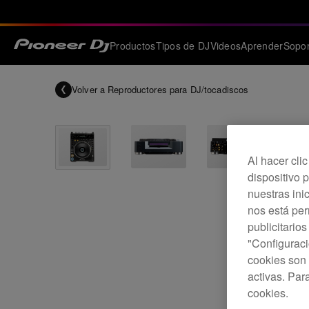
Productos
Tipos de DJ
Videos
Aprender
Sopor
Volver a
Reproductores para DJ/tocadiscos
Al hacer cli
dispositivo p
nuestras ini
nos está pe
publicitario
"Configuraci
cookies son 
activas. Par
cookies.