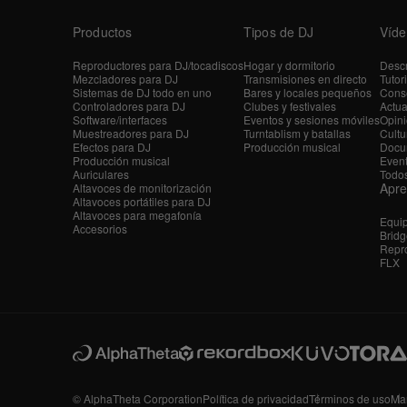
Productos
Tipos de DJ
Víde
Reproductores para DJ/tocadiscos
Hogar y dormitorio
Descr
Mezcladores para DJ
Transmisiones en directo
Tutor
Sistemas de DJ todo en uno
Bares y locales pequeños
Conse
Controladores para DJ
Clubes y festivales
Actua
Software/interfaces
Eventos y sesiones móviles
Opini
Muestreadores para DJ
Turntablism y batallas
Cultu
Efectos para DJ
Producción musical
Docu
Producción musical
Even
Auriculares
Todos
Apr
Altavoces de monitorización
Altavoces portátiles para DJ
Altavoces para megafonía
Equi
Accesorios
Bridg
Repro
FLX
© AlphaTheta Corporation
Política de privacidad
Términos de uso
Ma