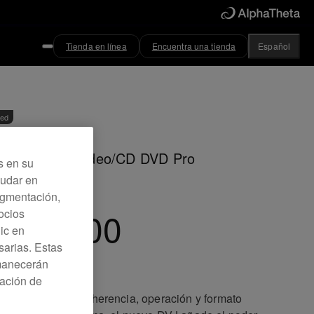
Tienda en línea
Encuentra una tienda
Español
ved
roductor de Video/CD DVD Pro
s en su
yudar en
Segmentación,
VJ-1000
ocios
lic en
sarias. Estas
rmanecerán
ración de
porando la misma herencia, operación y formato