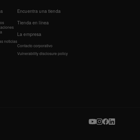
as
Encuentra una tienda
Tienda en línea
tos
zaciones
a
La empresa
as noticias
Contacto corporativo
Vulnerability disclosure policy