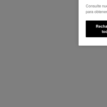
Consulte nu
para obtener
Recha
to