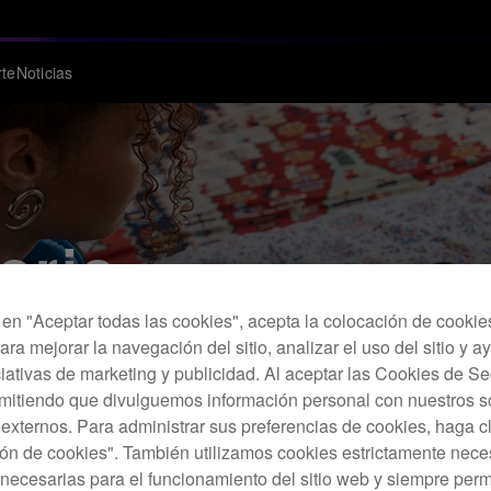
te
Noticias
orio
c en "Aceptar todas las cookies", acepta la colocación de cookie
ara mejorar la navegación del sitio, analizar el uso del sitio y a
 una experiencia de mezcla real.
ciativas de marketing y publicidad. Al aceptar las Cookies de 
rmitiendo que divulguemos información personal con nuestros s
s externos. Para administrar sus preferencias de cookies, haga c
ón de cookies". También utilizamos cookies estrictamente nece
necesarias para el funcionamiento del sitio web y siempre pe