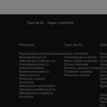
Tipos de DJ
Hogar y dormitorio
Productos
Tipos de DJ
Víde
Reproductores para DJ/tocadiscos
Hogar y dormitorio
Descr
Mezcladores para DJ
Transmisiones en directo
Tutor
Sistemas de DJ todo en uno
Bares y locales pequeños
Conse
Controladores para DJ
Clubes y festivales
Actua
Software/interfaces
Eventos y sesiones móviles
Opini
Muestreadores para DJ
Turntablism y batallas
Cultu
Efectos para DJ
Producción musical
Docu
Producción musical
Even
Auriculares
Todos
Apr
Altavoces de monitorización
Altavoces portátiles para DJ
Altavoces para megafonía
Equi
Accesorios
Bridg
Repro
FLX