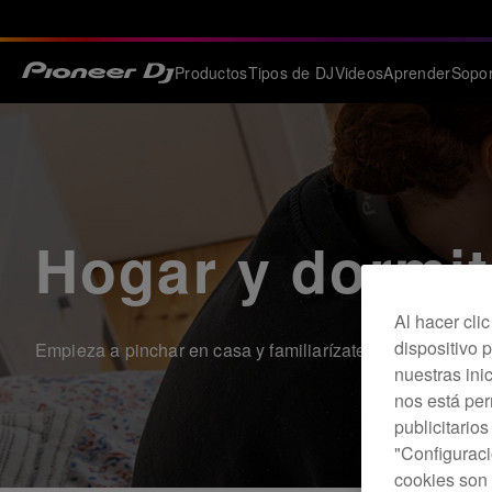
Productos
Tipos de DJ
Videos
Aprender
Sopor
Hogar y dormit
Al hacer cli
dispositivo p
Empieza a pinchar en casa y familiarízate fácilmente con
nuestras ini
nos está pe
publicitario
"Configuraci
cookies son 