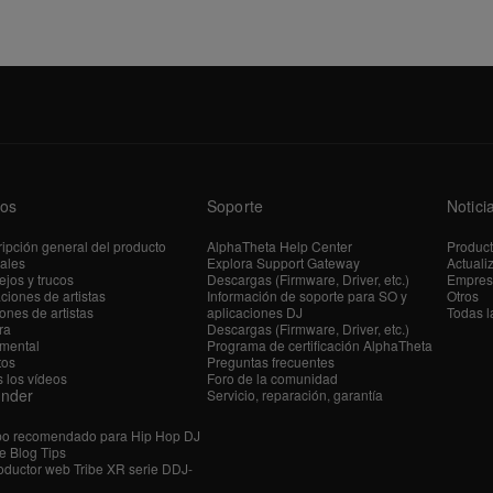
os
Soporte
Notici
ipción general del producto
AlphaTheta Help Center
Produc
iales
Explora Support Gateway
Actuali
jos y trucos
Descargas (Firmware, Driver, etc.)
Empres
ciones de artistas
Información de soporte para SO y
Otros
ones de artistas
aplicaciones DJ
Todas l
ra
Descargas (Firmware, Driver, etc.)
mental
Programa de certificación AlphaTheta
tos
Preguntas frecuentes
 los vídeos
Foro de la comunidad
ender
Servicio, reparación, garantía
po recomendado para Hip Hop DJ
e Blog Tips
ductor web Tribe XR serie DDJ-