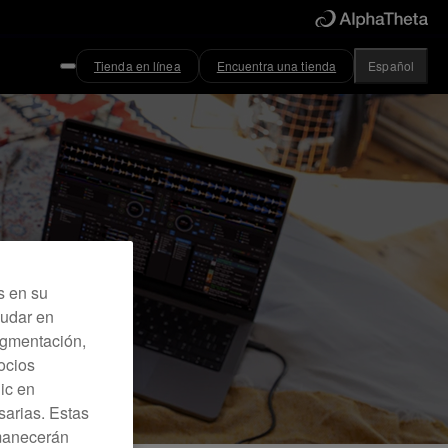
Tienda en línea
Encuentra una tienda
Español
s en su
yudar en
Segmentación,
ocios
lic en
sarias. Estas
rmanecerán