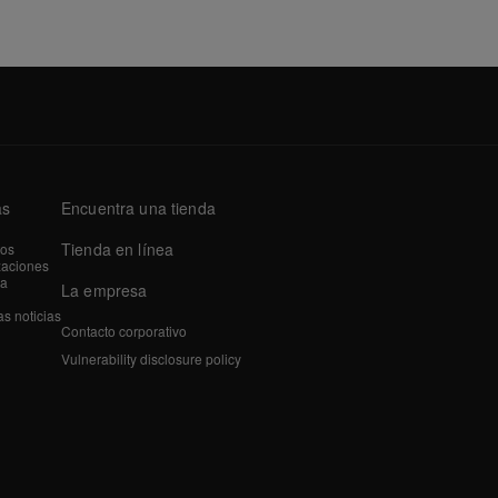
as
Encuentra una tienda
Tienda en línea
tos
zaciones
a
La empresa
as noticias
Contacto corporativo
Vulnerability disclosure policy