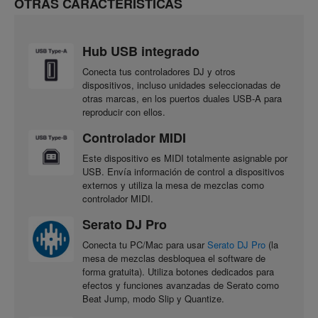
OTRAS CARACTERÍSTICAS
Hub USB integrado
Conecta tus controladores DJ y otros
dispositivos, incluso unidades seleccionadas de
otras marcas, en los puertos duales USB-A para
reproducir con ellos.
Controlador MIDI
Este dispositivo es MIDI totalmente asignable por
USB. Envía información de control a dispositivos
externos y utiliza la mesa de mezclas como
Puedes crear un Build Up acortando gradualmente el ciclo
controlador MIDI.
de tiempo de un sample que se reproduce en un bucle.
Serato DJ Pro
También puedes subir o bajar la clave de la pista 1 o 2 del
deck, activar la ranura del sampler 1 o Hot Cue 1 / A, o
Conecta tu PC/Mac para usar
Serato DJ Pro
(la
silenciar el deck.
mesa de mezclas desbloquea el software de
forma gratuita). Utiliza botones dedicados para
efectos y funciones avanzadas de Serato como
Beat Jump, modo Slip y Quantize.