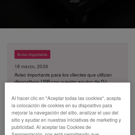
Aviso importante
18 marzo, 2026
Aviso importante para los clientes que utilizan
dispositivos USB con nuestro equipo de DJ
7 enero, 2026
Al hacer clic en "Aceptar todas las cookies", acepta
la colocación de cookies en su dispositivo para
Firmware del CDJ-3000 versión 3.30: aviso
mejorar la navegación del sitio, analizar el uso del
importante
sitio y ayudar en nuestras iniciativas de marketing y
publicidad. Al aceptar las Cookies de
Segmentación, nos está permitiendo que