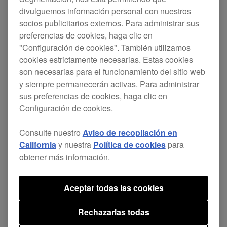
divulguemos información personal con nuestros
Filters
socios publicitarios externos. Para administrar sus
preferencias de cookies, haga clic en
"Configuración de cookies". También utilizamos
cookies estrictamente necesarias. Estas cookies
son necesarias para el funcionamiento del sitio web
NUEVO
y siempre permanecerán activas. Para administrar
sus preferencias de cookies, haga clic en
Configuración de cookies.
Consulte nuestro
Aviso de recopilación en
California
y nuestra
Política de cookies
para
obtener más información.
23 junio, 2026
Aceptar todas las cookies
Compatibilidad con iPadOS 26
Rechazarlas todas