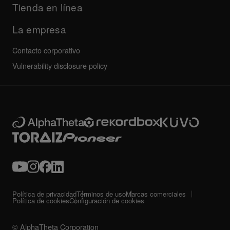
Todas las noticias
Servicio, reparación, garantía
Tienda en línea
La empresa
Contacto corporativo
Vulnerability disclosure policy
Política de privacidad
Términos de uso
Marcas comerciales
Política de cookies
Configuración de cookies
© AlphaTheta Corporation