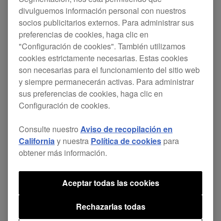
divulguemos información personal con nuestros
socios publicitarios externos. Para administrar sus
[SOLUCIONADO]
preferencias de cookies, haga clic en
"Configuración de cookies". También utilizamos
Se han solucionado problemas menores.
cookies estrictamente necesarias. Estas cookies
son necesarias para el funcionamiento del sitio web
y siempre permanecerán activas. Para administrar
sus preferencias de cookies, haga clic en
XDJ-RR
ver.
Página de
Firmware
Configuración de cookies.
1.08
descarga
Consulte nuestro
Aviso de recopilación en
California
y nuestra
Política de cookies
para
obtener más información.
Firmware Update Manager
Aceptar todas las cookies
Recibirás una notificación automáticamente
Rechazarlas todas
cuando las actualizaciones de firmware estén