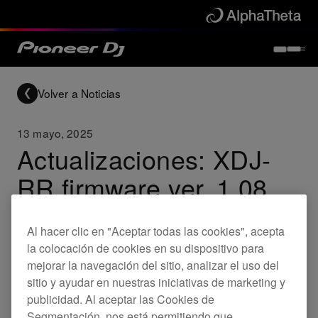
Volver a Noticias
13 mayo, 2025
Actualizaciones: XDJ-
RR firmware ver. 1.08
Al hacer clic en "Aceptar todas las cookies", acepta
Updates
XDJ-RR
la colocación de cookies en su dispositivo para
mejorar la navegación del sitio, analizar el uso del
sitio y ayudar en nuestras iniciativas de marketing y
Ya esta disponible el nuevo firmware para el XDJ-
publicidad. Al aceptar las Cookies de
RR.
Segmentación, nos está permitiendo que