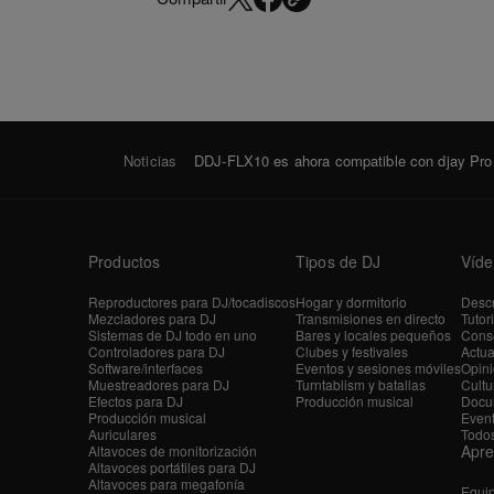
Noticias
DDJ-FLX10 es ahora compatible con djay Pro
Productos
Tipos de DJ
Víde
Reproductores para DJ/tocadiscos
Hogar y dormitorio
Descr
Mezcladores para DJ
Transmisiones en directo
Tutor
Sistemas de DJ todo en uno
Bares y locales pequeños
Conse
Controladores para DJ
Clubes y festivales
Actua
Software/interfaces
Eventos y sesiones móviles
Opini
Muestreadores para DJ
Turntablism y batallas
Cultu
Efectos para DJ
Producción musical
Docu
Producción musical
Even
Auriculares
Todos
Apr
Altavoces de monitorización
Altavoces portátiles para DJ
Altavoces para megafonía
Equi