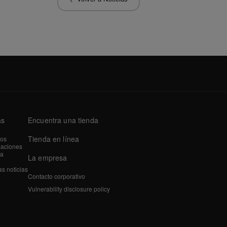
as
Encuentra una tienda
Tienda en línea
tos
zaciones
a
La empresa
as noticias
Contacto corporativo
Vulnerability disclosure policy