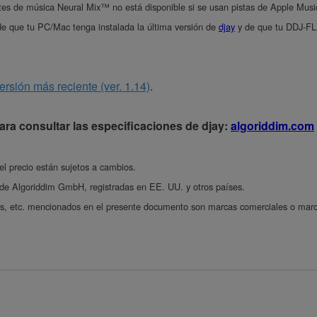
tes de música Neural Mix™ no está disponible si se usan pistas de Apple Musi
e de que tu PC/Mac tenga instalada la última versión de
djay
y de que tu DDJ-FL
versión más reciente (ver. 1.14)
.
 para consultar las especificaciones de djay:
algoriddim.com
el precio están sujetos a cambios.
 de Algoriddim GmbH, registradas en EE. UU. y otros países.
s, etc. mencionados en el presente documento son marcas comerciales o marca