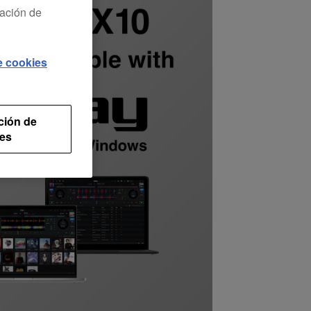
ración de
de cookies
ción de
es