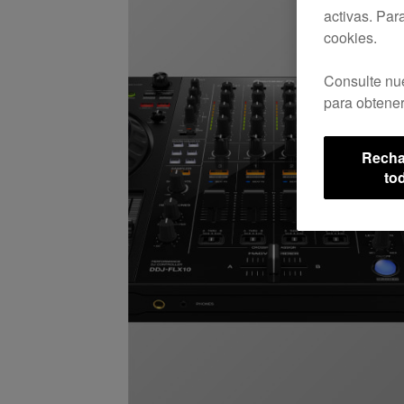
activas. Par
cookies.
Consulte nu
para obtener
Recha
to