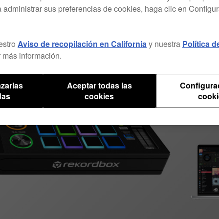
a administrar sus preferencias de cookies, haga clic en Configu
estro
Aviso de recopilación en California
y nuestra
Política 
 más información.
zarlas
Aceptar todas las
Configura
das
cookies
cooki