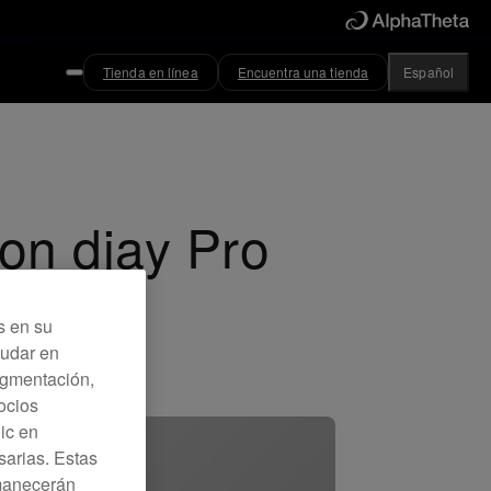
Tienda en línea
Encuentra una tienda
Español
on djay Pro
s en su
yudar en
Segmentación,
ocios
lic en
sarias. Estas
rmanecerán