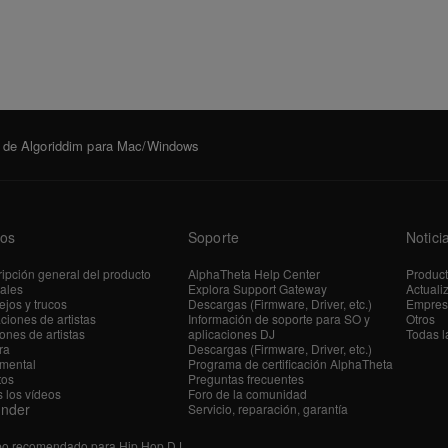
 de Algoriddim para Mac/Windows
os
Soporte
Notici
ipción general del producto
AlphaTheta Help Center
Produc
iales
Explora Support Gateway
Actuali
jos y trucos
Descargas (Firmware, Driver, etc.)
Empres
ciones de artistas
Información de soporte para SO y
Otros
ones de artistas
aplicaciones DJ
Todas l
ra
Descargas (Firmware, Driver, etc.)
mental
Programa de certificación AlphaTheta
tos
Preguntas frecuentes
 los vídeos
Foro de la comunidad
ender
Servicio, reparación, garantía
po recomendado para Hip Hop DJ