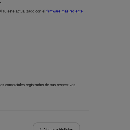
c.
X10 esté actualizado con el
firmware más reciente
s comerciales registradas de sus respectivos
Volver a Noticias