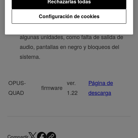
Rechazarlas todas
[SOLUCIONADO]
Configuración de cookies
Se solucionaron problemas ocasionales con
algunas unidades, como falta de salida de
audio, pantallas en negro y bloqueos del
sistema.
OPUS-
ver.
Página de
firmware
QUAD
1.22
descarga
Compartir