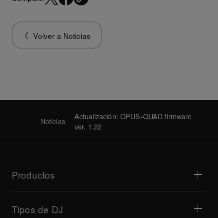
Volver a Noticias
Actualización: OPUS-QUAD firmware
Noticias
ver. 1.22
Productos
Reproductores para DJ/tocadiscos
Mezcladores para DJ
Tipos de DJ
Sistemas de DJ todo en uno