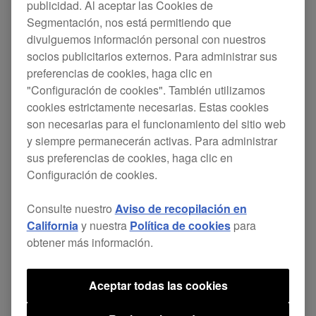
publicidad. Al aceptar las Cookies de
OPUS-QUAD.
Segmentación, nos está permitiendo que
divulguemos información personal con nuestros
Esta actualización incluye los siguientes cambios.
socios publicitarios externos. Para administrar sus
preferencias de cookies, haga clic en
[NEW]
"Configuración de cookies". También utilizamos
cookies estrictamente necesarias. Estas cookies
son necesarias para el funcionamiento del sitio web
Compatibilidad con StreamingDirectPlay
y siempre permanecerán activas. Para administrar
para Beatport Streaming y TIDAL.
sus preferencias de cookies, haga clic en
CloudDirectPlay ahora es compatible con
Configuración de cookies.
Google Drive.
Consulte nuestro
Aviso de recopilación en
Compatibilidad con la función Information
California
y nuestra
Política de cookies
para
Jump.
obtener más información.
Compatibilidad con la función Editar
calificación.
Aceptar todas las cookies