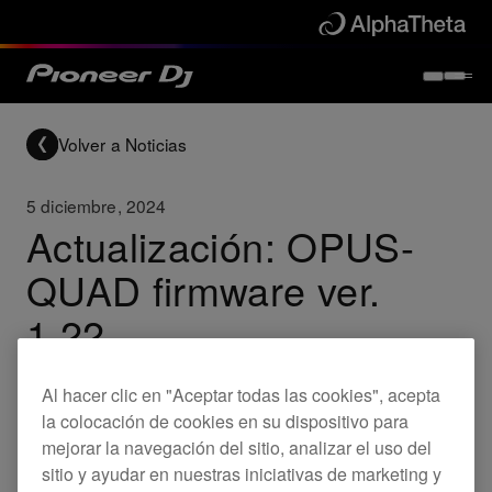
Volver a Noticias
5 diciembre, 2024
Actualización: OPUS-
QUAD firmware ver.
1.22
Al hacer clic en "Aceptar todas las cookies", acepta
Updates
OPUS-QUAD
la colocación de cookies en su dispositivo para
mejorar la navegación del sitio, analizar el uso del
sitio y ayudar en nuestras iniciativas de marketing y
Ya está disponible el nuevo firmware para el