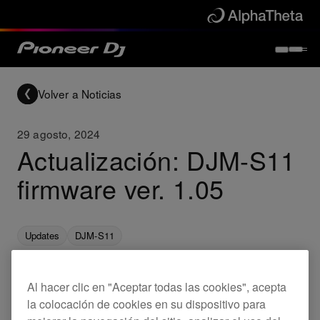
Volver a Noticias
29 agosto, 2024
Actualización: DJM-S11
firmware ver. 1.05
Updates
DJM-S11
Al hacer clic en "Aceptar todas las cookies", acepta
Ya está disponible el nuevo firmware para el DJM-
la colocación de cookies en su dispositivo para
S11.