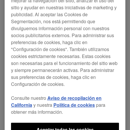
mejorar la navegación del sitio, analizar el uso del
Esta actualización incluye los siguientes cambios.
sitio y ayudar en nuestras iniciativas de marketing y
publicidad. Al aceptar las Cookies de
Segmentación, nos está permitiendo que
[MEJORADO]
divulguemos información personal con nuestros
socios publicitarios externos. Para administrar sus
Siguiendo la Directiva de Ecodiseño
preferencias de cookies, haga clic en
(Directive 2009/125/EC) de la Unión
"Configuración de cookies". También utilizamos
cookies estrictamente necesarias. Estas cookies
Europea, el tiempo necesario para que la
son necesarias para el funcionamiento del sitio web
unidad se apague automáticamente se ha
y siempre permanecerán activas. Para administrar
cambiado a 20 minutos cuando la función de
sus preferencias de cookies, haga clic en
Configuración de cookies.
Power Management está activada.
Ten en cuenta:
Consulte nuestro
Aviso de recopilación en
• El nombre de la función de ahorro de
California
y nuestra
Política de cookies
para
obtener más información.
energía (anteriormente llamada Auto
Standby o Auto Power-Off, según el modelo)
Aceptar todas las cookies