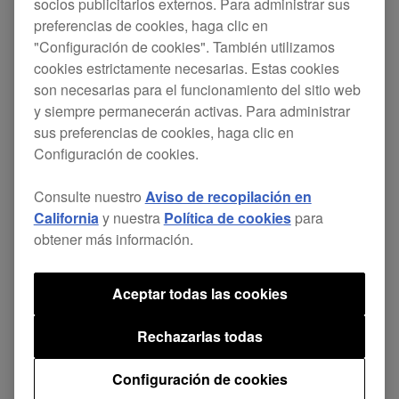
socios publicitarios externos. Para administrar sus
Esta actualización incluye el siguiente cambio:
preferencias de cookies, haga clic en
"Configuración de cookies". También utilizamos
cookies estrictamente necesarias. Estas cookies
[SOLUCIONADO]
son necesarias para el funcionamiento del sitio web
y siempre permanecerán activas. Para administrar
Había un problema después de girarel JOG
sus preferencias de cookies, haga clic en
a alta velocidad.
Configuración de cookies.
Consulte nuestro
Aviso de recopilación en
DDJ-REV7
Página de
del Firmware
California
y nuestra
Política de cookies
para
descarga
Ver. 1.02
obtener más información.
Aceptar todas las cookies
Rechazarlas todas
Compartir
Configuración de cookies