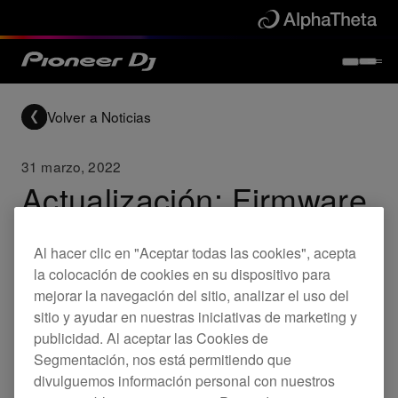
Volver a Noticias
31 marzo, 2022
Actualización: Firmware
DDJ-REV7
Al hacer clic en "Aceptar todas las cookies", acepta
la colocación de cookies en su dispositivo para
Updates
DDJ-REV7
mejorar la navegación del sitio, analizar el uso del
sitio y ayudar en nuestras iniciativas de marketing y
publicidad. Al aceptar las Cookies de
Segmentación, nos está permitiendo que
El nuevo firmware para el DDJ-REV7 ya está
divulguemos información personal con nuestros
disponible.