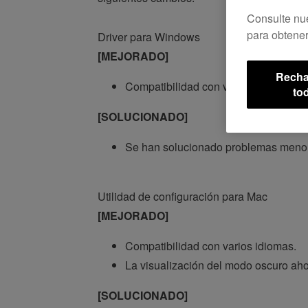
Consulte nu
para obtener
Driver para Windows
[MEJORADO]
Recha
Compatibilidad con varios idiomas.
to
[SOLUCIONADO]
Se han solucionado problemas meno
Utilidad de configuración para Mac
[MEJORADO]
Compatibilidad con varios idiomas.
La visualización del modo oscuro aho
[SOLUCIONADO]