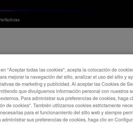
te
Noticias
: driver DJM-S11 pa
c en "Aceptar todas las cookies", acepta la colocación de cookie
onfiguración para Mac
ara mejorar la navegación del sitio, analizar el uso del sitio y a
ciativas de marketing y publicidad. Al aceptar las Cookies de 
rmitiendo que divulguemos información personal con nuestros s
s externos. Para administrar sus preferencias de cookies, haga c
ón de cookies". También utilizamos cookies estrictamente nece
necesarias para el funcionamiento del sitio web y siempre pe
a administrar sus preferencias de cookies, haga clic en Configu
Windows y una utilidad de configuración para Mac para la DJM-