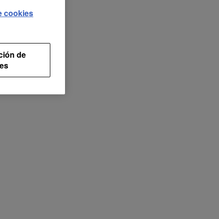
de cookies
ción de
es