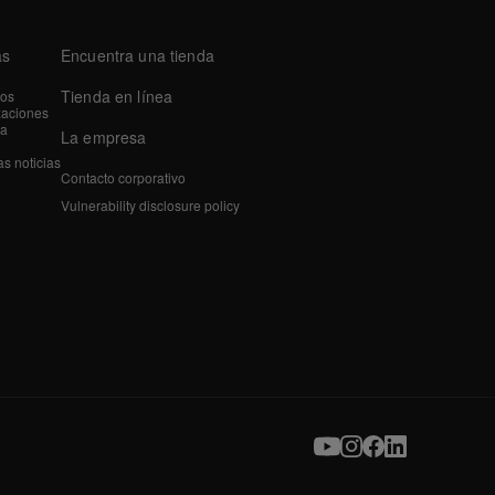
as
Encuentra una tienda
Tienda en línea
tos
zaciones
a
La empresa
as noticias
Contacto corporativo
Vulnerability disclosure policy