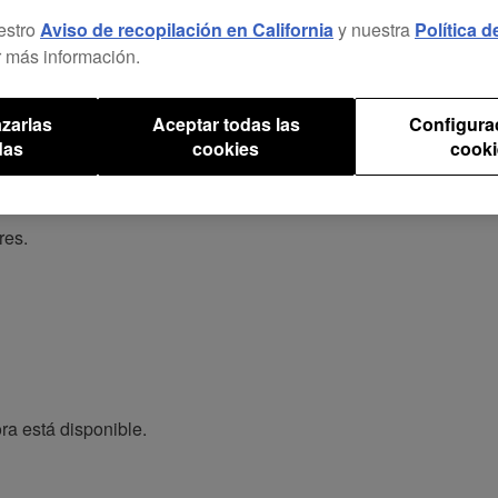
estro
Aviso de recopilación en California
y nuestra
Política 
 más información.
zarlas
Aceptar todas las
Configura
das
cookies
cooki
res.
ra está disponible.