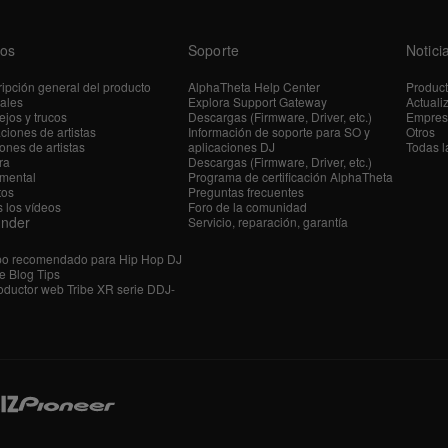
os
Soporte
Notici
ipción general del producto
AlphaTheta Help Center
Produc
iales
Explora Support Gateway
Actuali
jos y trucos
Descargas (Firmware, Driver, etc.)
Empres
ciones de artistas
Información de soporte para SO y
Otros
ones de artistas
aplicaciones DJ
Todas l
ra
Descargas (Firmware, Driver, etc.)
mental
Programa de certificación AlphaTheta
tos
Preguntas frecuentes
 los vídeos
Foro de la comunidad
ender
Servicio, reparación, garantía
po recomendado para Hip Hop DJ
e Blog Tips
ductor web Tribe XR serie DDJ-