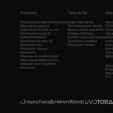
Productos
Tipos de DJ
Víde
Reproductores para DJ/tocadiscos
Hogar y dormitorio
Descr
Mezcladores para DJ
Transmisiones en directo
Tutor
Sistemas de DJ todo en uno
Bares y locales pequeños
Conse
Controladores para DJ
Clubes y festivales
Actua
Software/interfaces
Eventos y sesiones móviles
Opini
Muestreadores para DJ
Turntablism y batallas
Cultu
Efectos para DJ
Producción musical
Docu
Producción musical
Even
Auriculares
Todos
Apr
Altavoces de monitorización
Altavoces portátiles para DJ
Altavoces para megafonía
Equi
Accesorios
Bridg
Repro
FLX