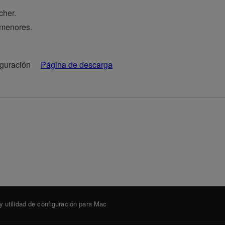
cher.
 menores.
nfiguración
Página de descarga
 utilidad de configuración para Mac