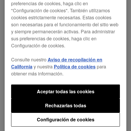
preferencias de cookies, haga clic en
Esta actualización incluye correcciones de
"Configuración de cookies". También utilizamos
algunos problemas menores.
cookies estrictamente necesarias. Estas cookies
son necesarias para el funcionamiento del sitio web
y siempre permanecerán activas. Para administrar
DJM-
ver.
Página de
sus preferencias de cookies, haga clic en
Firmware
750MK2
1.05
descarga
Configuración de cookies.
Consulte nuestro
Aviso de recopilación en
California
y nuestra
Política de cookies
para
obtener más información.
Compartir
Aceptar todas las cookies
Rechazarlas todas
Volver a Noticias
Configuración de cookies