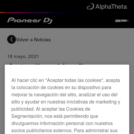
Volver a Noticias
18 mayo, 2021
Actualización: firmware
DJM-750MK2
Al hacer clic en "Aceptar todas las cookies", acepta
la colocación de cookies en su dispositivo para
mejorar la navegación del sitio, analizar el uso del
Updates
DJM-750MK2
sitio y ayudar en nuestras iniciativas de marketing y
publicidad. Al aceptar las Cookies de
Segmentación, nos está permitiendo que
Ya está disponible el nuevo firmware para el DJM-
divulguemos información personal con nuestros
socios publicitarios externos. Para administrar sus
750MK2.