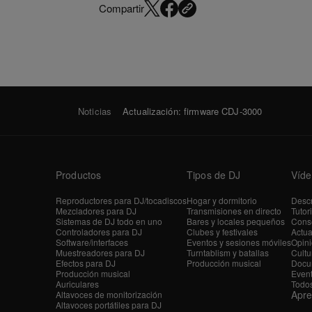
Compartir
Noticias
Actualización: firmware CDJ-3000
Productos
Tipos de DJ
Víde
Reproductores para DJ/tocadiscos
Hogar y dormitorio
Descr
Mezcladores para DJ
Transmisiones en directo
Tutor
Sistemas de DJ todo en uno
Bares y locales pequeños
Conse
Controladores para DJ
Clubes y festivales
Actua
Software/interfaces
Eventos y sesiones móviles
Opini
Muestreadores para DJ
Turntablism y batallas
Cultu
Efectos para DJ
Producción musical
Docu
Producción musical
Even
Auriculares
Todos
Apr
Altavoces de monitorización
Altavoces portátiles para DJ