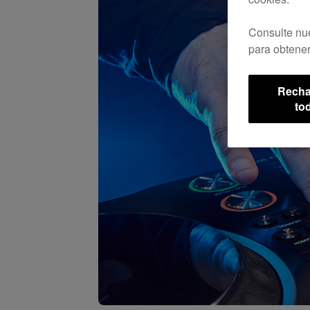
Consulte nu
para obtener
Recha
to