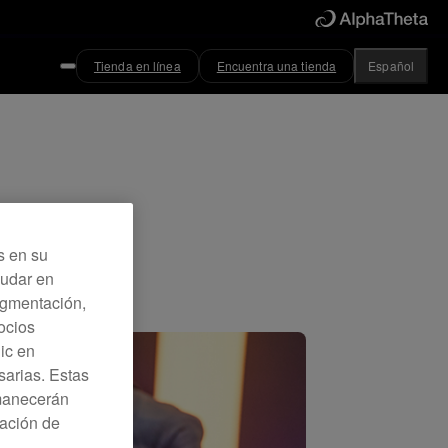
Tienda en línea
Encuentra una tienda
Español
s en su
yudar en
Segmentación,
ocios
lic en
sarias. Estas
rmanecerán
ración de