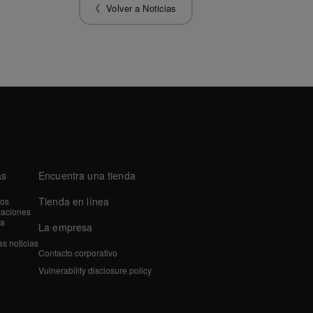
Volver a Noticias
as
Encuentra una tienda
Tienda en línea
tos
zaciones
a
La empresa
as noticias
Contacto corporativo
Vulnerability disclosure policy