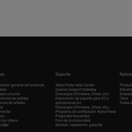
os
Soporte
Notici
ipción general del producto
AlphaTheta Help Center
Produc
iales
Explora Support Gateway
Actuali
jos y trucos
Descargas (Firmware, Driver, etc.)
Empres
ciones de artistas
Información de soporte para SO y
Otros
ones de artistas
aplicaciones DJ
Todas l
ra
Descargas (Firmware, Driver, etc.)
mental
Programa de certificación AlphaTheta
tos
Preguntas frecuentes
 los vídeos
Foro de la comunidad
ender
Servicio, reparación, garantía