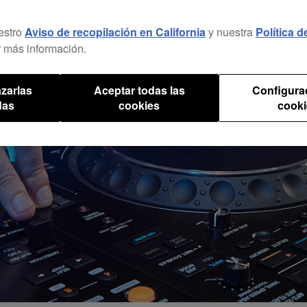
estro
Aviso de recopilación en California
y nuestra
Política 
 más información.
zarlas
Aceptar todas las
Configura
das
cookies
cooki