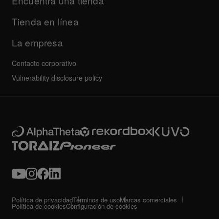
Encuentra una tienda
Otros
Foro de la comunidad
Todas las noticias
Servicio, reparación, garantía
Tienda en línea
La empresa
Contacto corporativo
Vulnerability disclosure policy
Política de privacidad
Términos de uso
Marcas comerciales
Política de cookies
Configuración de cookies