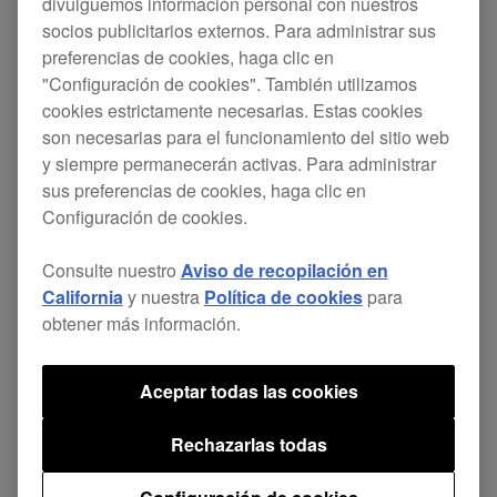
[SOLUCIONADO]
divulguemos información personal con nuestros
socios publicitarios externos. Para administrar sus
No se podía instalar el software del
preferencias de cookies, haga clic en
"Configuración de cookies". También utilizamos
controlador con macOS Catalina 10.15.
cookies estrictamente necesarias. Estas cookies
son necesarias para el funcionamiento del sitio web
[Nota]
y siempre permanecerán activas. Para administrar
sus preferencias de cookies, haga clic en
Si ya tienes instalado el software del
Configuración de cookies.
controlador ver. 1.0.0, asegúrate de
Consulte nuestro
Aviso de recopilación en
desinstalarlo antes de instalar la ver. 1.1.0.
California
y nuestra
Política de cookies
para
Para instalar el software del controlador,
obtener más información.
sigue las instrucciones en "Aviso importante
para instalar el software del controlador en
Aceptar todas las cookies
macOS High Sierra 10.13 o posterior".
Rechazarlas todas
Clic aquí