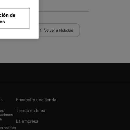
ción de
es
Volver a Noticias
as
Encuentra una tienda
Tienda en línea
tos
zaciones
a
La empresa
as noticias