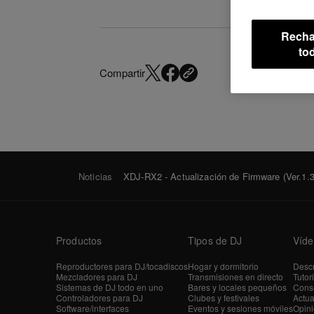
Recha
to
Compartir
Noticias
XDJ-RX2 - Actualización de Firmware (Ver.1.3
Productos
Tipos de DJ
Víde
Reproductores para DJ/tocadiscos
Hogar y dormitorio
Descr
Mezcladores para DJ
Transmisiones en directo
Tutor
Sistemas de DJ todo en uno
Bares y locales pequeños
Conse
Controladores para DJ
Clubes y festivales
Actua
Software/interfaces
Eventos y sesiones móviles
Opini