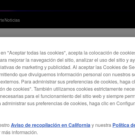
te
Noticias
c en "Aceptar todas las cookies", acepta la colocación de cookie
ara mejorar la navegación del sitio, analizar el uso del sitio y a
ualización de Firmw
ciativas de marketing y publicidad. Al aceptar las Cookies de 
rmitiendo que divulguemos información personal con nuestros s
s externos. Para administrar sus preferencias de cookies, haga c
ón de cookies". También utilizamos cookies estrictamente nece
necesarias para el funcionamiento del sitio web y siempre pe
a administrar sus preferencias de cookies, haga clic en Configu
isparar HOT CUE/LOOP durante la reproducción LOOP.
estro
Aviso de recopilación en California
y nuestra
Política 
de pista en vista SEARCH y PLAYLIST.
 más información.