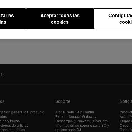
zarlas
Aceptar todas las
Configura
das
cookies
cooki
1)
os
Soporte
Notici
ipción general del producto
AlphaTheta Help Center
Produc
iales
Explora Support Gateway
Actuali
jos y trucos
Descargas (Firmware, Driver, etc.)
Empres
ciones de artistas
Información de soporte para SO y
Otros
ones de artistas
aplicaciones DJ
Todas l