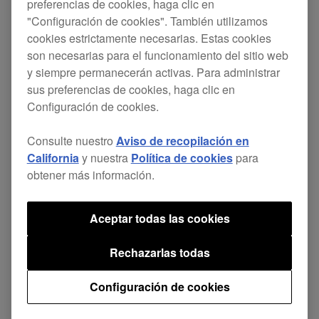
preferencias de cookies, haga clic en
para Windows (Ver.1.000)
"Configuración de cookies". También utilizamos
cookies estrictamente necesarias. Estas cookies
para Mac (Ver.1.0.0)
son necesarias para el funcionamiento del sitio web
y siempre permanecerán activas. Para administrar
Se ha lanzado un driver del
XDJ-RR
.
sus preferencias de cookies, haga clic en
Configuración de cookies.
Consulte nuestro
Aviso de recopilación en
California
y nuestra
Política de cookies
para
obtener más información.
Compartir
Aceptar todas las cookies
Volver a Noticias
Rechazarlas todas
Configuración de cookies