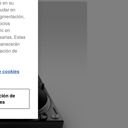
s en su
yudar en
Segmentación,
ocios
lic en
sarias. Estas
rmanecerán
ración de
de cookies
ción de
es