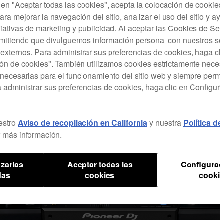
c en "Aceptar todas las cookies", acepta la colocación de cookie
ara mejorar la navegación del sitio, analizar el uso del sitio y a
ciativas de marketing y publicidad. Al aceptar las Cookies de 
rmitiendo que divulguemos información personal con nuestros s
s externos. Para administrar sus preferencias de cookies, haga c
ón de cookies". También utilizamos cookies estrictamente nece
necesarias para el funcionamiento del sitio web y siempre pe
a administrar sus preferencias de cookies, haga clic en Configu
estro
Aviso de recopilación en California
y nuestra
Política 
 más información.
zarlas
Aceptar todas las
Configura
das
cookies
cooki