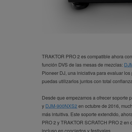
TRAKTOR PRO 2 es compatible ahora con l
función DVS de las mesas de mezclas:
DJ
Pioneer DJ, una iniciativa para evaluar lo
puedas utilizarlos juntos con total confianz
Desde que empezamos a ofrecer soporte 
y
DJM-900NXS2
en octubre de 2016, much
más intuitiva. Este soporte extendido, ah
PRO 2 y TRAKTOR SCRATCH PRO 2 en cualqui
incluso en conciertos y festivales.