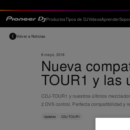
Productos
Tipos de DJ
Videos
Aprender
Sopor
Volver a Noticias
8 mayo, 2018
Nueva compat
TOUR1 y las 
CDJ-TOUR1 y nuestros últimos mezclad
2 DVS control. Perfecta compatibilidad y r
Updates
CDJ-TOUR1