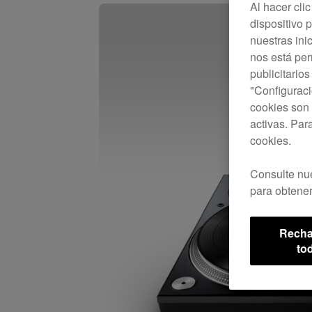
Al hacer cli
dispositivo p
nuestras ini
nos está pe
publicitario
"Configuraci
cookies son 
activas. Par
cookies.
Consulte nu
para obtener
Recha
to