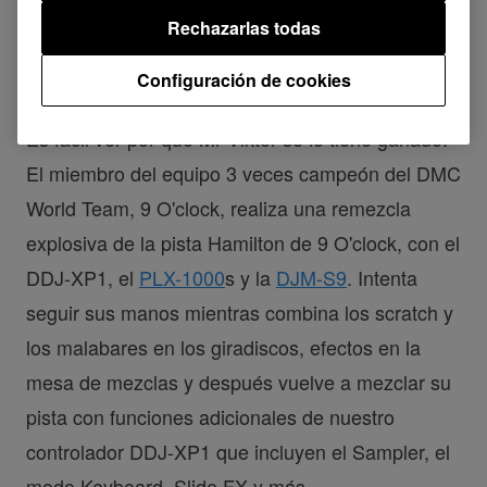
Rechazarlas todas
DDJ-XP1 Performance with Mr Viktor 9 oclock
Configuración de cookies
Es fácil ver por qué Mr Viktor se lo tiene ganado.
El miembro del equipo 3 veces campeón del DMC
World Team, 9 O'clock, realiza una remezcla
explosiva de la pista Hamilton de 9 O'clock, con el
DDJ-XP1, el
PLX-1000
s y la
DJM-S9
. Intenta
seguir sus manos mientras combina los scratch y
los malabares en los giradiscos, efectos en la
mesa de mezclas y después vuelve a mezclar su
pista con funciones adicionales de nuestro
controlador DDJ-XP1 que incluyen el Sampler, el
modo Keyboard, Slide FX y más.