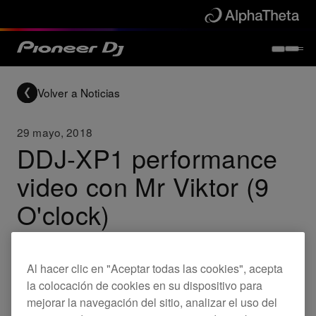
Volver a Noticias
29 mayo, 2018
DDJ-XP1 performance
video con Mr Viktor (9
O'clock)
Sube el volumen: Mr Viktor del trio DJ campeón, 9
O'clock está en los decks.
Al hacer clic en "Aceptar todas las cookies", acepta
la colocación de cookies en su dispositivo para
mejorar la navegación del sitio, analizar el uso del
Others
DDJ-XP1