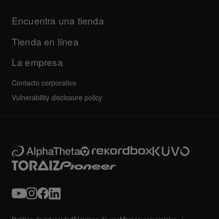
Productos
Descargas (Firmware, Driver, etc.)
Actualizaciones
Programa de certificación AlphaTheta
Empresa
Encuentra una tienda
Preguntas frecuentes
Otros
Foro de la comunidad
Todas las noticias
Servicio, reparación, garantía
Tienda en línea
La empresa
Contacto corporativo
Vulnerability disclosure policy