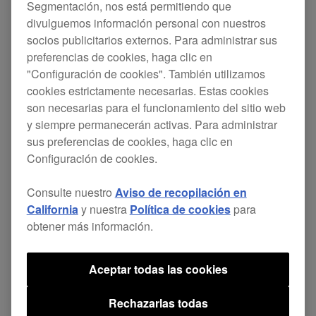
Segmentación, nos está permitiendo que
divulguemos información personal con nuestros
CDJ-TOUR1 - Actualización de
socios publicitarios externos. Para administrar sus
preferencias de cookies, haga clic en
Firmware (Ver. 1.56)
"Configuración de cookies". También utilizamos
cookies estrictamente necesarias. Estas cookies
son necesarias para el funcionamiento del sitio web
Mejorado
y siempre permanecerán activas. Para administrar
Operación de teclado mejorada en la
sus preferencias de cookies, haga clic en
pantalla táctil plegable de 13 pulgadas.
Configuración de cookies.
Consulte nuestro
Aviso de recopilación en
Descargar actualización
California
y nuestra
Política de cookies
para
obtener más información.
DJM-TOUR1 - Actualización de
Aceptar todas las cookies
Firmware (Ver. 2.08)
Rechazarlas todas