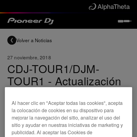
Volver a Noticias
27 noviembre, 2018
CDJ-TOUR1/DJM-
TOUR1 - Actualización
de Firmware
(Ver.1.56/Ver.2.08)
Al hacer clic en "Aceptar todas las cookies", acepta
la colocación de cookies en su dispositivo para
mejorar la navegación del sitio, analizar el uso del
sitio y ayudar en nuestras iniciativas de marketing y
Updates
CDJ-TOUR1
DJM-TOUR1
publicidad. Al aceptar las Cookies de